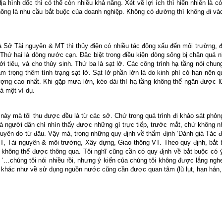
hình dốc thì có thể còn nhiều khả năng. Xét về lợi ích thì hiển nhiên là có n
 thông là nhu cầu bắt buộc của doanh nghiệp. Không có đường thì không đi 
Sở Tài nguyên & MT thì thủy điện có nhiều tác động xấu đến môi trường, đặ
. Thứ hai là dòng nước cạn. Đặc biệt trong điều kiện dòng sông bị chặn quá
 tiêu, và cho thủy sinh. Thứ ba là sạt lở. Các công trình hạ tầng nói chun
m trọng thêm tình trạng sạt lở. Sạt lở phần lớn là do kinh phí có hạn nên 
ợng cao nhất. Khi gặp mưa lớn, kéo dài thì hạ tầng không thể ngăn được l
là một ví dụ.
ày mà tôi thu được đều là từ các sở. Chứ trong quá trình đi khảo sát phỏ
à người dân chỉ nhìn thấy được những gì trực tiếp, trước mắt, chứ không n
 nguyên do từ đâu. Vậy mà, trong những quy định về thẩm định ‘Đánh giá Tác
NT, Tài nguyên & môi trường, Xây dựng, Giao thông VT. Theo quy định, bắt 
không thể được thông qua. Tôi nghĩ cũng cần có quy định về bắt buộc có 
‘…chúng tôi nói nhiều rồi, nhưng ý kiến của chúng tôi không được lắng nghe.
khác như về sử dụng nguồn nước cũng cần được quan tâm (lũ lụt, hạn hán, 