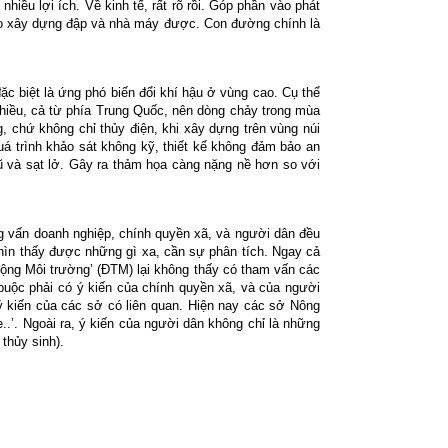
hiều lợi ích. Về kinh tế, rất rõ rồi. Góp phần vào phát
vào xây dựng đập và nhà máy được. Con đường chính là
c biệt là ứng phó biến đổi khí hậu ở vùng cao. Cụ thể
 nhiều, cả từ phía Trung Quốc, nên dòng chảy trong mùa
g, chứ không chỉ thủy điện, khi xây dựng trên vùng núi
quá trình khảo sát không kỹ, thiết kế không đảm bảo an
ũ và sạt lở. Gây ra thảm họa càng nặng nề hơn so với
ng vấn doanh nghiệp, chính quyền xã, và người dân đều
hìn thấy được những gì xa, cần sự phân tích. Ngay cả
 động Môi trường’ (ĐTM) lại không thấy có tham vấn các
buộc phải có ý kiến của chính quyền xã, và của người
ý kiến của các sở có liên quan. Hiện nay các sở Nông
.’. Ngoài ra, ý kiến của người dân không chỉ là những
thủy sinh).