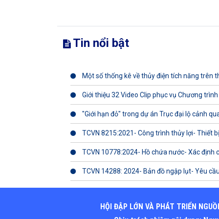
Tin nổi bật
Một số thống kê về thủy điện tích năng trên th
Giới thiệu 32 Video Clip phục vụ Chương trình
"Giới hạn đỏ" trong dự án Trục đại lộ cảnh q
TCVN 8215:2021- Công trình thủy lợi- Thiết b
TCVN 10778:2024- Hồ chứa nước- Xác định 
TCVN 14288: 2024- Bản đồ ngập lụt- Yêu cầu
HỘI ĐẬP LỚN VÀ PHÁT TRIỂN NGUỒ