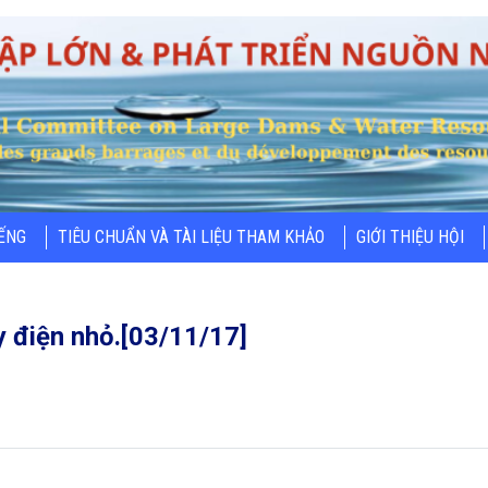
IẾNG
TIÊU CHUẨN VÀ TÀI LIỆU THAM KHẢO
GIỚI THIỆU HỘI
 điện nhỏ.[03/11/17]