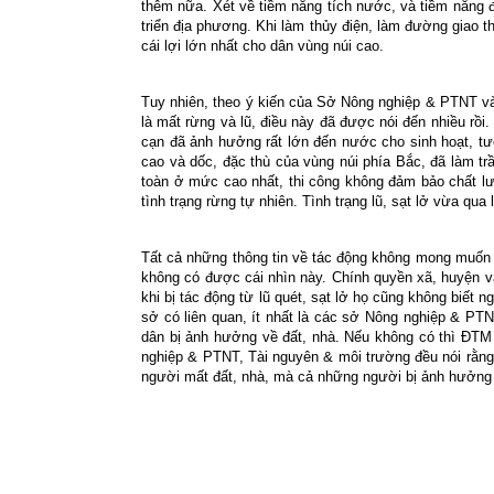
thêm nữa. Xét về tiềm năng tích nước, và tiềm năng địa 
triển địa phương. Khi làm thủy điện, làm đường giao
cái lợi lớn nhất cho dân vùng núi cao.
Tuy nhiên, theo ý kiến của Sở Nông nghiệp & PTNT và 
là mất rừng và lũ, điều này đã được nói đến nhiều rồi
cạn đã ảnh hưởng rất lớn đến nước cho sinh hoạt, tưới
cao và dốc, đặc thù của vùng núi phía Bắc, đã làm trầ
toàn ở mức cao nhất, thi công không đảm bảo chất lư
tình trạng rừng tự nhiên. Tình trạng lũ, sạt lở vừa qua 
Tất cả những thông tin về tác động không mong muốn n
không có được cái nhìn này. Chính quyền xã, huyện v
khi bị tác động từ lũ quét, sạt lở họ cũng không biết
sở có liên quan, ít nhất là các sở Nông nghiệp & PT
dân bị ảnh hưởng về đất, nhà. Nếu không có thì ĐTM 
nghiệp & PTNT, Tài nguyên & môi trường đều nói rằng 
người mất đất, nhà, mà cả những người bị ảnh hưởng 