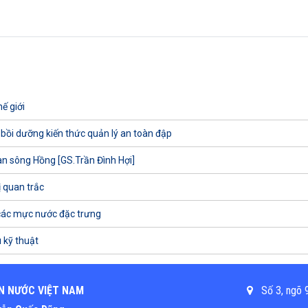
ế giới
 bồi dưỡng kiến thức quản lý an toàn đập
uan sông Hồng [GS.Trần Đình Hợi]
ị quan trắc
các mực nước đặc trưng
 kỹ thuật
N NƯỚC VIỆT NAM
Số 3, ngõ 9