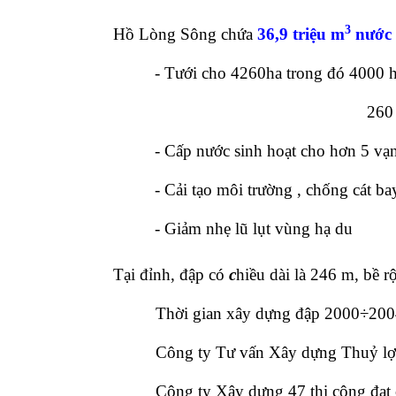
3
Hồ Lòng Sông chứa
36,9 triệu m
nước
- Tưới cho 4260ha trong đó 4000 h
260 
- Cấp nước sinh hoạt cho hơn 5 vạ
- Cải tạo môi trường , chống cát b
- Giảm nhẹ lũ lụt vùng hạ du
Tại đỉnh, đập có
c
hiều dài là 246 m, bề
Thời gian xây dựng đập 2000÷200
Công ty Tư vấn Xây dựng Thuỷ lợi 
Công ty Xây dựng 47 thi công đạt 