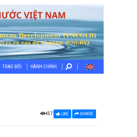
TRAO ĐỔI
HÀNH CHÍNH
457
LIKE
SHARE