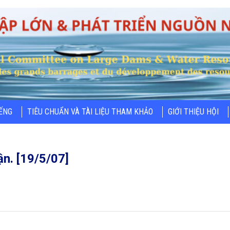
IẾNG
TIÊU CHUẨN VÀ TÀI LIỆU THAM KHẢO
GIỚI THIỆU HỘI
n. [19/5/07]