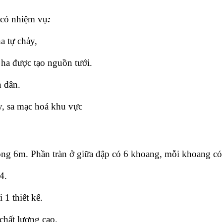
có nhiệm vụ
:
a tự chảy,
ha được tạo nguồn tưới.
n dân.
ay, sa mạc hoá khu vực
 rộng 6m. Phần tràn ở giữa đập có 6 khoang, mỗi khoang 
4.
1 thiết kế.
chất lượng cao.