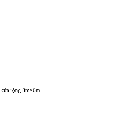
có cửa rộng 8m×6m