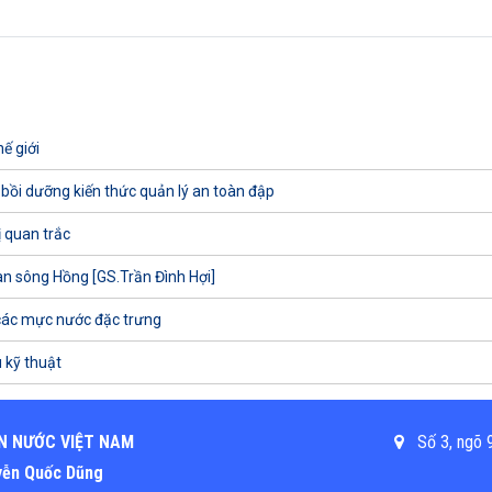
ế giới
 bồi dưỡng kiến thức quản lý an toàn đập
ị quan trắc
uan sông Hồng [GS.Trần Đình Hợi]
các mực nước đặc trưng
 kỹ thuật
N NƯỚC VIỆT NAM
Số 3, ngõ 9
uyễn Quốc Dũng