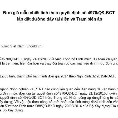
Đơn giá mẫu chiết tính theo quyết định số 4970/QĐ-BCT
lắp đặt đường dây tải điện và Trạm biến áp
n nước Việt Nam (vncold.vn)
 4970/QĐ-BCT ngày 21/12/2016 về việc công bố Định mức Dự toán chuyên ng
ị tiên tiến, hiện đại hơn và thay đổi toàn bộ các mã hiệu định mức đơn giá
 12/63 tỉnh, thành phố ban hành đơn giá 2017 theo Nghị định 32/2015/NĐ-CP.
ngành Nông nghiệp và PTNT nào cũng liên quan đến điện năng để vận hành máy
ng Định mức đơn giá tại quyết định số4970/QĐ-BCT ngày 21/12/2016chuyên n
tạiquyết định số 4970/QĐ-BCT trên. Trong đó: Nhân công áp dụngThông tư
xây dựng; Về vật liệu theo công bố mới nhất của tỉnh trong đóđã tính đến v
quân 50m
theo
Định mức 588/QĐ-BXD ngày 29/05/2014 của Bộ Xây dựng.Giá ca
a Bộ Xây dựng.