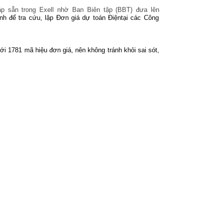
ập sẵn trong Exell nhờ Ban Biên tập (BBT) đưa lên
ành để tra cứu, lập Đơn giá dự toán Điệntại các Công
với 1781 mã hiệu đơn giá
, nên không tránh khỏi sai sót,