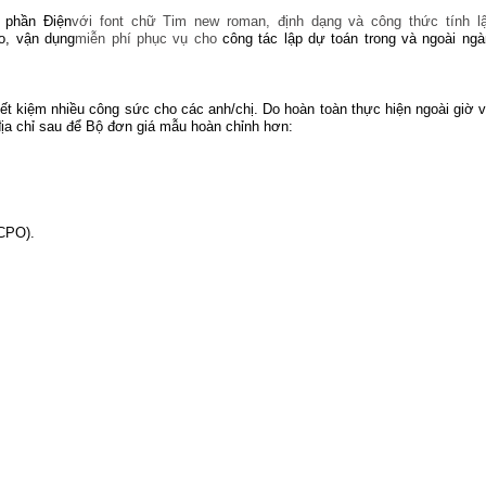
 phần Điện
với
font chữ Tim new roman,
định dạng và công thức tính l
o, vận dụng
miễn phí phục vụ cho
công tác lập dự toán trong và ngoài ng
ết kiệm nhiều công sức cho các anh/chị. Do hoàn toàn thực hiện ngoài giờ 
ịa chỉ sau để Bộ đơn giá mẫu hoàn chỉnh hơn:
(CPO).