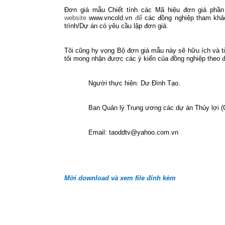
Đơn giá mẫu Chiết tính các Mã hiệu đơn giá phần
website
www.vncold.vn
để
các đồng nghiệp tham khả
trình/Dự án có yêu cầu lập đơn giá.
Tôi cũng hy vọng Bộ đơn giá mẫu này sẽ hữu ích và ti
tôi mong nhận được các ý kiến của đồng nghiệp theo đ
Người thực hiện: Dư Đình Tạo.
Ban Quản lý Trung ương các dự án Thủy lợi 
Email: taoddtv@yahoo.com.vn
Mời download và xem file đính kèm