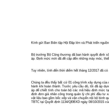
Kính gửi Ban Biên tập Hội Đập lớn và Phát triển nguồ
Bộ trưởng Bộ Công thương đã ban hành quyết định số
áp. Định mức mới đã đề cập đến những máy móc, thiết b
Tuy nhiên, tính đến thời điểm hết tháng 12/2017 đã có
Chúng ta đều thấy bất cứ 01 công trình xây dựng của 
hành khi hoàn thành. Trước yêu cầu đó, tôi đã áp dụ
áp để chiết tính cho toàn bộ các mã hiệu định mức 
định đơn giá nhân công trong quản lý chi phí đầu tư 
vật liệu bao gồm bốc xếp và vận chuyển nội bộ bình 
TBTC tại Quyết định 1134/QĐBXD ngày 08/10/2015 củ