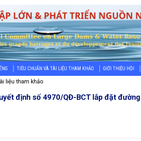
IẾNG
TIÊU CHUẨN VÀ TÀI LIỆU THAM KHẢO
GIỚI THIỆU HỘI
ài liệu tham khảo
quyết định số 4970/QĐ-BCT lắp đặt đường 