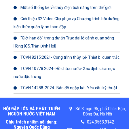
Một số thống kê về thủy điện tích năng trên thế giới
Giới thiệu 32 Video Clip phục vụ Chương trình bồi dưỡng
kiến thức quản lý an toàn đập
"Giới hạn đỏ" trong dự án Trục đại lộ cảnh quan sông
Hồng [GS.Trần Đình Hợi]
TCVN 8215:2021- Công trình thủy lợi- Thiết bị quan trắc
TCVN 10778:2024- Hồ chứa nước- Xác định các mực
nước đặc trưng
TCVN 14288: 2024- Bản đồ ngập lụt- Yêu cầu kỹ thuật
HỘI ĐẬP LỚN VÀ PHÁT TRIỂN
Số 3, ngõ 95, phố Chùa Bộc,
NGUỒN NƯỚC VIỆT NAM
Đống Đa, Hà Nội
Chịu trách nhiệm nội dung:
024.3563.9142
Nguyễn Quốc Dũng