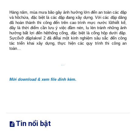
Hàng năm, mùa mưa bão gây ảnh hưởng lớn đến an toàn các đập
và hồchứa, đặc biệt là các đập đang xây dựng. Với các đập dâng
đã hoàn thành thi công đến trên cao trình mực nước lũthiết kế,
đây là thời điểm cần lưu ý việc đầm nén, lu lèn tránh những ảnh
hưởng bất lợi đến hệthống cống, đặc biệt là cống hộp dưới đập.
Sựcốvỡ đậpIakrel 2 đã đểlại một kinh nghiệm sâu sắc đến công
tác triển khai xây dựng, thực hiện các quy trình thi công an
toàn…
…
Mời download & xem file đính kèm.
Tin nổi bật