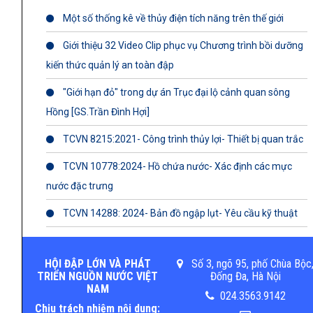
Một số thống kê về thủy điện tích năng trên thế giới
Giới thiệu 32 Video Clip phục vụ Chương trình bồi dưỡng
kiến thức quản lý an toàn đập
"Giới hạn đỏ" trong dự án Trục đại lộ cảnh quan sông
Hồng [GS.Trần Đình Hợi]
TCVN 8215:2021- Công trình thủy lợi- Thiết bị quan trắc
TCVN 10778:2024- Hồ chứa nước- Xác định các mực
nước đặc trưng
TCVN 14288: 2024- Bản đồ ngập lụt- Yêu cầu kỹ thuật
HỘI ĐẬP LỚN VÀ PHÁT
Số 3, ngõ 95, phố Chùa Bộc
TRIỂN NGUỒN NƯỚC VIỆT
Đống Đa, Hà Nội
NAM
024.3563.9142
Chịu trách nhiệm nội dung: