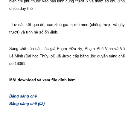
biến chỉ phụ thuộc vào bán kinh cung trượt R và tham số chủ định
chiều dày thỏi.
- Từ các kết quả đó, xác định giá trị mô men (chống trượt và gây
trượt) và tính hệ số ổn định.
Sáng chế của các tác giả Phạm Hữu Sy, Phạm Phú Vinh và Vũ
Lê Minh (Đại học Thủy lợi) đã được cấp bằng độc quyền sáng chế
số 18061.
Mời download và xem file đính kèm
Bằng sáng chế
Bằng sáng chế (02)