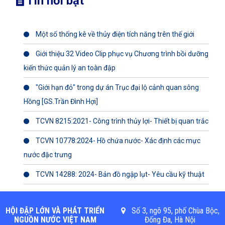
Tin nổi bật
Một số thống kê về thủy điện tích năng trên thế giới
Giới thiệu 32 Video Clip phục vụ Chương trình bồi dưỡng
kiến thức quản lý an toàn đập
"Giới hạn đỏ" trong dự án Trục đại lộ cảnh quan sông
Hồng [GS.Trần Đình Hợi]
TCVN 8215:2021- Công trình thủy lợi- Thiết bị quan trắc
TCVN 10778:2024- Hồ chứa nước- Xác định các mực
nước đặc trưng
TCVN 14288: 2024- Bản đồ ngập lụt- Yêu cầu kỹ thuật
HỘI ĐẬP LỚN VÀ PHÁT TRIỂN
Số 3, ngõ 95, phố Chùa Bộc,
NGUỒN NƯỚC VIỆT NAM
Đống Đa, Hà Nội