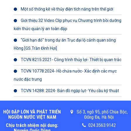
Một số thống kê về thủy điện tích năng trên thế giới
Giới thiệu 32 Video Clip phục vụ Chương trình bồi dưỡng
kiến thức quản lý an toàn đập
"Giới hạn đỏ" trong dự án Trục đại lộ cảnh quan sông
Hồng [GS.Trần Đình Hợi]
TCVN 8215:2021- Công trình thủy lợi- Thiết bị quan trắc
TCVN 10778:2024- Hồ chứa nước- Xác định các mực
nước đặc trưng
TCVN 14288: 2024- Bản đồ ngập lụt- Yêu cầu kỹ thuật
HỘI ĐẬP LỚN VÀ PHÁT TRIỂN
Số 3, ngõ 95, phố Chùa Bộc,
NGUỒN NƯỚC VIỆT NAM
Đống Đa, Hà Nội
Chịu trách nhiệm nội dung:
024.3563.9142
Nguyễn Quốc Dũng