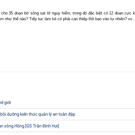
cho 35 đoạn bờ sông sạt lở nguy hiểm, trong đó đặc biệt có 12 đoạn cực 
làm như thế nào? Tiếp tục làm kè có phải can thiệp thô bạo vào tự nhiên? v
ế giới
 bồi dưỡng kiến thức quản lý an toàn đập
uan sông Hồng [GS.Trần Đình Hợi]