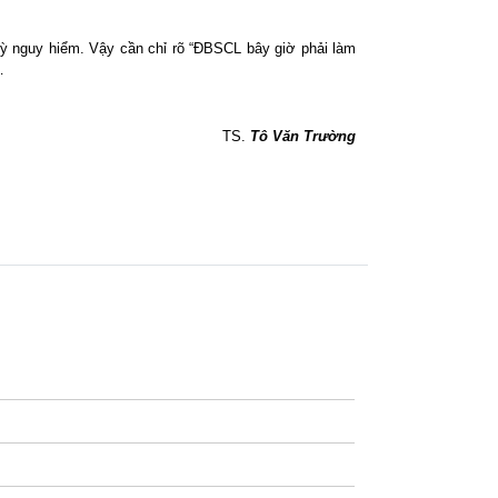
kỳ nguy hiểm. Vậy cần chỉ rõ “ĐBSCL bây giờ phải làm
v…
TS.
Tô Văn Trường