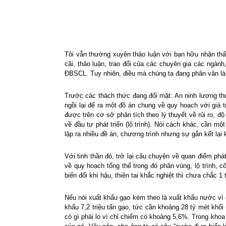
Tôi vẫn thường xuyên thảo luận với bạn hữu nhận thấ
cãi, thảo luận, trao đổi của các chuyên gia các ngà
ĐBSCL. Tuy nhiên, điều mà chúng ta đang phân vân là 
Trước các thách thức đang đối mặt: An ninh lương thự
ngồi lại để ra một đồ án chung về quy hoạch với giá 
được trên cơ sở phân tích theo lý thuyết về rủi ro, độ
về đầu tư phát triển (lộ trình). Nói cách khác, cần m
lập ra nhiều đề án, chương trình nhưng sự gắn kết lại
Với tinh thần đó, trở lại câu chuyện về quan điểm phát
về quy hoạch tổng thể trong đó phân vùng, lộ trình, 
biến đổi khí hậu, thiên tai khắc nghiệt thì chưa chắc
Nếu nói xuất khẩu gạo kèm theo là xuất khẩu nước vì
khẩu 7,2 triệu tấn gạo, tức cần khoảng 28 tỷ mét kh
có gì phải lo vì chỉ chiếm có khoảng 5,6%. Trong khoa