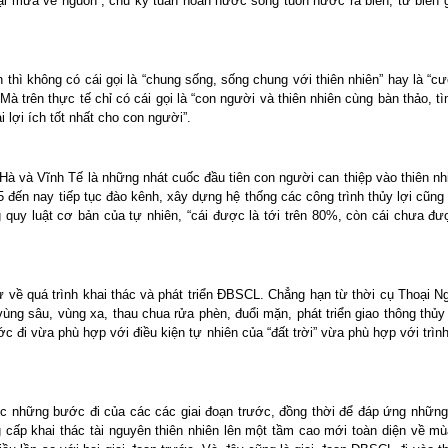
ại mưa về nguồn”, chu kỳ tuần hoàn nước sông tuôn nước ra biển, từ biển g
n thì không có cái gọi là “chung sống, sống chung với thiên nhiên” hay là “
à trên thực tế chỉ có cái gọi là “con người và thiên nhiên cùng bàn thảo, t
 lợi ích tốt nhất cho con người”.
 và Vĩnh Tế là những nhát cuốc đầu tiên con người can thiệp vào thiên nhiê
đến nay tiếp tục đào kênh, xây dựng hệ thống các công trình thủy lợi cũng l
quy luật cơ bản của tự nhiên, “cái được là tới trên 80%, còn cái chưa 
sử về quá trình khai thác và phát triển ĐBSCL. Chẳng hạn từ thời cụ Thoại N
ùng sâu, vùng xa, thau chua rửa phèn, đuổi mặn, phát triển giao thông th
ước đi vừa phù hợp với điều kiện tự nhiên của “đất trời” vừa phù hợp với tr
ục những bước đi của các các giai đoạn trước, đồng thời để đáp ứng những
ấp khai thác tài nguyên thiên nhiên lên một tầm cao mới toàn diện về mùa v