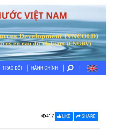
TRAO ĐỔI
HÀNH CHÍNH
]
417
LIKE
SHARE