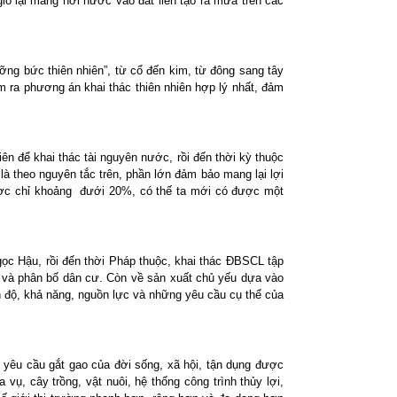
ió lại mang hơi nước vào đất liền tạo ra mưa trên các
cưỡng bức thiên nhiên”, từ cổ đến kim, từ đông sang tây
ìm ra phương án khai thác thiên nhiên hợp lý nhất, đảm
n để khai thác tài nguyên nước, rồi đến thời kỳ thuộc
à theo nguyên tắc trên, phần lớn đảm bảo mang lại lợi
được chỉ khoảng đưới 20%, có thế ta mới có được một
gọc Hậu, rồi đến thời Pháp thuộc, khai thác ĐBSCL tập
ủy và phân bố dân cư. Còn về sản xuất chủ yếu dựa vào
ình độ, khả năng, nguồn lực và những yêu cầu cụ thể của
 yêu cầu gắt gao của đời sống, xã hội, tận dụng được
ụ, cây trồng, vật nuôi, hệ thống công trình thủy lợi,