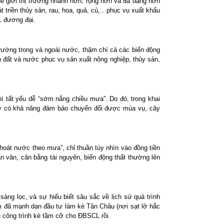
hế giới thị trường nhanh hơn, rộng hơn và đa dạng hơn
triền thủy sản, rau, hoa, quả, củ,.. phục vụ xuất khẩu
L đương đại.
rường trong và ngoài nước, thậm chí cả các biến động
n đất và nước phục vụ sản xuất nông nghiệp, thủy sản,
hì tất yếu dễ “sớm nắng chiều mưa”. Do đó, trong khai
p lý có khả năng đảm bảo chuyển đổi được mùa vụ, cây
 “khoát nước theo mưa”, chỉ thuần túy nhìn vào đồng tiền
ân văn, cân bằng tài nguyên, biến động thất thường lên
àng lọc, và sự hiểu biết sâu sắc về lịch sử quá trình
m đã mạnh dạn đầu tư làm kè Tân Châu (nơi sạt lở hắc
 công trình kè tầm cỡ cho ĐBSCL rồi.