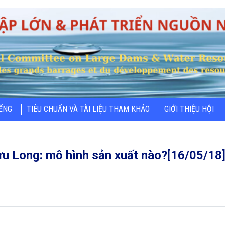
IẾNG
TIÊU CHUẨN VÀ TÀI LIỆU THAM KHẢO
GIỚI THIỆU HỘI
ửu Long: mô hình sản xuất nào?[16/05/18