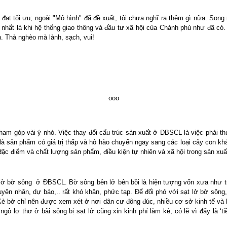
đạt tối ưu; ngoài "Mô hình" đã đề xuất, tôi chưa nghĩ ra thêm gì nữa. Song
, nhất là khi hệ thống giao thông và đầu tư xã hội của Chánh phủ như đã có
h. Thà nghèo mà lành, sạch, vui!
ooo
tham góp vài ý nhỏ. Việc thay đổi cấu trúc sản xuất ở ĐBSCL là việc phải t
o là sản phẩm có giá trị thấp và hô hào chuyển ngay sang các loại cây con kh
đặc điểm và chất lượng sản phẩm, điều kiện tự nhiên và xã hội trong sản xuấ
 lở bờ sông
ở ĐBSCL. Bờ sông bên lở bên bồi là hiện tượng vốn xưa như trá
yên nhân, dự báo,.. rất khó khăn, phức tạp. Để đối phó với sạt lở bờ sôn
. Kè bờ chỉ nên được xem xét ở nơi dân cư đông đúc, nhiều cơ sở kinh tế và h
gô lơ thơ ở bãi sông bị sạt lở cũng xin kinh phí làm kè, có lẽ vì đấy là ‘ti