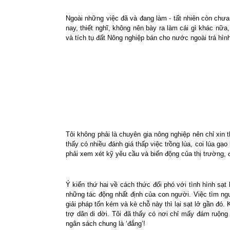
Ngoài những việc đã và đang làm - tất nhiên còn chưa 
nay, thiết nghĩ, không nên bày ra làm cái gì khác nữa
và tích tụ đất Nông nghiệp bán cho nước ngoài trá hìn
Tôi không phải là chuyên gia nông nghiệp nên chỉ xin 
thấy có nhiều đánh giá thấp việc trồng lúa, coi lúa gạ
phải xem xét kỹ yêu cầu và biến động của thị trường, 
Ý kiến thứ hai về cách thức đối phó với tình hình sạt
những tác động nhất định của con người. Việc tìm ngu
giải pháp tốn kém và kè chỗ này thì lại sạt lở gần đó
trợ dân di dời. Tôi đã thấy có nơi chỉ mấy đám ruộng n
ngân sách chung là ‘đắng’!