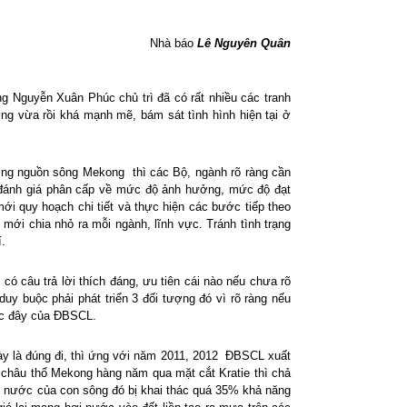
Nhà báo
Lê Nguyên Quân
g Nguyễn Xuân Phúc chủ trì đã có rất nhiều các tranh
ng vừa rồi khá mạnh mẽ, bám sát tình hình hiện tại ở
hượng nguồn sông Mekong thì các Bộ, ngành rõ ràng cần
 và đánh giá phân cấp về mức độ ảnh hưởng, mức độ đạt
 mới quy hoạch chi tiết và thực hiện các bước tiếp theo
 mới chia nhỏ ra mỗi ngành, lĩnh vực. Tránh tình trạng
í.
 có câu trả lời thích đáng, ưu tiên cái nào nếu chưa rõ
uy buộc phải phát triển 3 đối tượng đó vì rõ ràng nếu
rước đây của ĐBSCL.
y là đúng đi, thì ứng với năm 2011, 2012 ĐBSCL xuất
 châu thổ Mekong hàng năm qua mặt cắt Kratie thì chả
uồn nước của con sông đó bị khai thác quá 35% khả năng