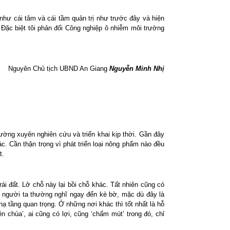
 như cái tâm và cái tầm quản trị như trước đây và hiện
. Đặc biệt tôi phản đối Công nghiệp ô nhiễm môi trường
Nguyên Chủ tịch UBND An Giang
Nguyễn Minh Nhị
hường xuyên nghiên cứu và triển khai kịp thời. Gần đây
ác. Cần thận trọng vì phát triển loại nông phẩm nào đều
t.
i đất. Lở chỗ này lại bồi chỗ khác. Tất nhiên cũng có
g, người ta thường nghĩ ngay đến kè bờ, mặc dù đây là
ạ tầng quan trọng. Ở những nơi khác thì tốt nhất là hỗ
ền chùa’, ai cũng có lợi, cũng ‘chấm mút’ trong đó, chỉ