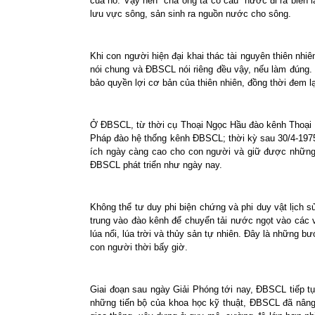
của nó. Vậy nên cha ông ta có câu “nước đi ra biển l
lưu vực sông, sản sinh ra nguồn nước cho sông.
Khi con người hiện đại khai thác tài nguyên thiên nhiê
nói chung và ĐBSCL nói riêng đều vậy, nếu làm đúng. M
bảo quyền lợi cơ bản của thiên nhiên, đồng thời đem lại
Ở ĐBSCL, từ thời cụ Thoại Ngọc Hầu đào kênh Thoại Hà
Pháp đào hệ thống kênh ĐBSCL; thời kỳ sau 30/4-1975 
ích ngày càng cao cho con người và giữ được những 
ĐBSCL phát triển như ngày nay.
Không thể tư duy phi biện chứng và phi duy vật lịch 
trung vào đào kênh để chuyển tải nước ngọt vào các v
lúa nổi, lúa trời và thủy sản tự nhiên. Đây là những b
con người thời bấy giờ.
Giai đoạn sau ngày Giải Phóng tới nay, ĐBSCL tiếp t
những tiến bộ của khoa học kỹ thuật, ĐBSCL đã nâng c