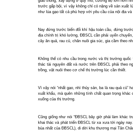
giao thông, xây dựng ở quy mô, cường độ lớn hơn nhiề
trước gấp bội, vì vậy không chỉ có nặng về sản xuất l
như lúa gạo tất cả phù hợp với yêu cầu của nội địa v
Nay đứng trước biến đổi khí hậu toàn cầu, đứng trướ
địa chính trị khó lường, ĐBSCL cần phải uyển chuyển,
cây ăn quả, rau củ, chăn nuôi gia súc, gia cầm theo nh
Không thể có nhu cầu trong nước và thị trường quốc t
thác tài nguyên đất và nước trên ĐBSCL phải theo ng
trồng, vật nuôi theo cơ chế thị trường lúc cần thiết.
Vì vậy nói “nhất gạo, nhì thủy sản, ba là rau quả củ” h
xuất khẩu, mà quên những tính chất quan trọng khác củ
xuống của thị trường.
Cũng giống như nói “ĐBSCL bây giờ phải làm khác trướ
khai thác và phát triển ĐBSCL từ xa xưa tới ngày na
búa nhất của ĐBSCL), di dời khu thương mại Tân Châu,