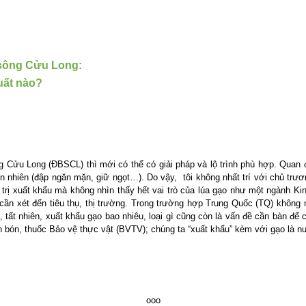
 sông Cửu Long:
uất nào?
g Cửu Long (
ĐBSCL) thì mới có thể có giải pháp và lộ trình phù hợp. Quan 
n nhiên (đập ngăn mặn, giữ ngọt…). Do vậy, tôi không nhất trí với chủ trươ
á trị xuất khẩu mà không nhìn thấy hết vai trò của lúa gạo như một ngành Ki
 cần xét đến tiêu thụ, thị trường. Trong trường hợp Trung Quốc (TQ) không m
 tất nhiên, xuất khẩu gạo bao nhiêu, loại gì cũng còn là vấn đề cần bàn để
 bón, thuốc Bảo vệ thực vật (BVTV); chúng ta “xuất khẩu” kèm với gạo là nư
ooo