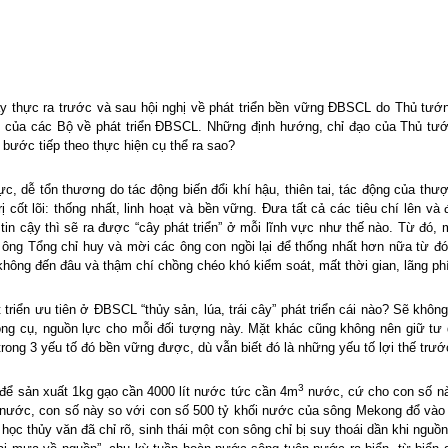
y thực ra trước và sau hội nghị về phát triển bền vững ĐBSCL do Thủ tướn
nh, của các Bộ về phát triển ĐBSCL. Những định hướng, chỉ đạo của Thủ tướ
bước tiếp theo thực hiện cụ thể ra sao?
c, dễ tổn thương do tác động biến đổi khí hậu, thiên tai, tác động của t
trị cốt lõi: thống nhất, linh hoạt và bền vững. Đưa tất cả các tiêu chí lên
 tin cậy thì sẽ ra được “cây phát triển” ở mỗi lĩnh vực như thế nào. Từ đó,
ột ông Tổng chỉ huy và mời các ông con ngồi lại để thống nhất hơn nữa từ đó
 không đến đâu và thậm chí chồng chéo khó kiểm soát, mất thời gian, lãng ph
 triển ưu tiên ở ĐBSCL “thủy sản, lúa, trái cây” phát triển cái nào? Sẽ không
công cụ, nguồn lực cho mỗi đối tượng này. Mặt khác cũng không nên giữ tư d
 1 trong 3 yếu tố đó bền vững được, dù vẫn biết đó là những yếu tố lợi thế t
3
 để sản xuất 1kg gạo cần 4000 lít nước tức cần 4m
nước, cứ cho con số nà
ối nước, con số này so với con số 500 tỷ khối nước của sông Mekong đổ vào
 học thủy văn đã chỉ rõ, sinh thái một con sông chỉ bị suy thoái dần khi ng