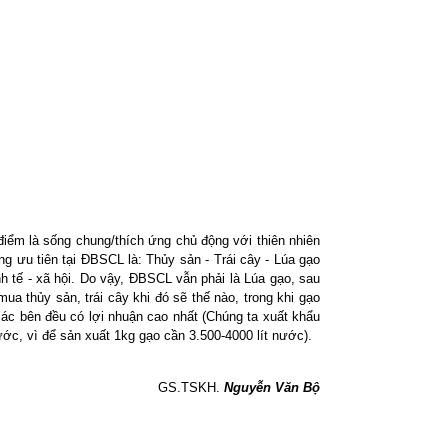
điểm là sống chung/thích ứng chủ động với thiên nhiên
ng ưu tiên tại ĐBSCL là: Thủy sản - Trái cây - Lúa gạo
nh tế - xã hội. Do vậy, ĐBSCL vẫn phải là Lúa gạo, sau
ua thủy sản, trái cây khi đó sẽ thế nào, trong khi gạo
 các bên đều có lợi nhuận cao nhất (Chúng ta xuất khẩu
ớc, vì để sản xuất 1kg gạo cần 3.500-4000 lít nước).
GS.TSKH.
Nguyễn Văn Bộ