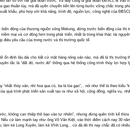
u lần so với hai giai đoạn trước. Và đây cũng là giai đoạn ĐBSCL đi vào t
úa gạo thuần túy, mà đã uyển chuyển tiến lên từng bước vững chắc trong phát 
à xuất khẩu, phù hợp với khả năng, trình độ, nguồn lực, công nghệ của ĐBSC
c biến động của thượng nguồn sông Mekong, đứng trước biến động của thị t
 mềm mại và cơ động hơn trong phát triển, nhất là trong khai thác tài nguyê
ịp điệu yêu cầu của trong nước và thị trường quốc tế.
ề ổn định lâu dài cho bất cứ mặt hàng nông sản nào, mà đã là thị trường t
uyên tắc là “đất đó, nước đó” thông qua hệ thống công trình thủy lợi hợ
ay “nhất thủy sản, nhì hoa qua củ, ba là lúa gạo”,.. nói như thế là theo kiểu
a quá trình phát triển sản xuất tạo ra như xã hội, cộng đồng, nghĩa vụ, nh
c, không can thiệp thô bạo vào tự nhiên”, nhưng đừng quên tính kế thừa s
y. Nếu cứ làm mạnh tay như ông Võ Văn Kiệt, vào thời điểm cách nay 30 nă
 làm kè Long Xuyên, làm kè Vĩnh Long,.. cứ đà đó thì nay chắc đã có nhiều