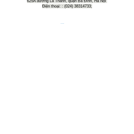
625A đường La Thành, quận Ba Đình, Hà Nội
Điện thoại: : (024) 38314733;
…