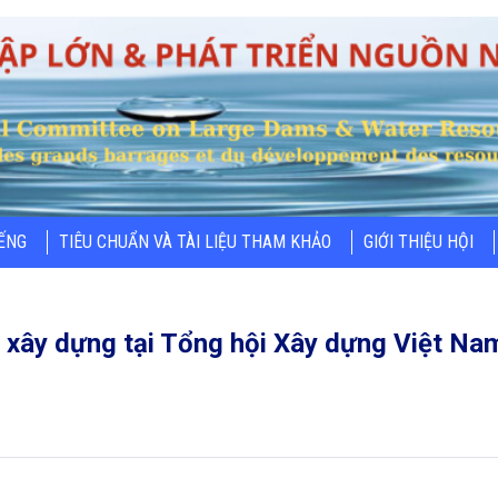
IẾNG
TIÊU CHUẨN VÀ TÀI LIỆU THAM KHẢO
GIỚI THIỆU HỘI
 xây dựng tại Tổng hội Xây dựng Việt Na