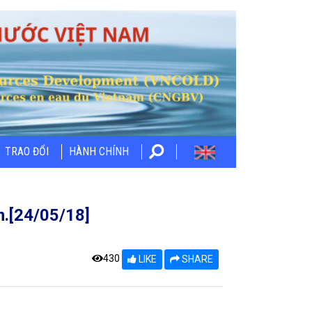
TRAO ĐỔI
HÀNH CHÍNH
m.[24/05/18]
430
LIKE
SHARE