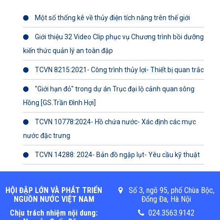
Một số thống kê về thủy điện tích năng trên thế giới
Giới thiệu 32 Video Clip phục vụ Chương trình bồi dưỡng
kiến thức quản lý an toàn đập
TCVN 8215:2021- Công trình thủy lợi- Thiết bị quan trắc
"Giới hạn đỏ" trong dự án Trục đại lộ cảnh quan sông
Hồng [GS.Trần Đình Hợi]
TCVN 10778:2024- Hồ chứa nước- Xác định các mực
nước đặc trưng
TCVN 14288: 2024- Bản đồ ngập lụt- Yêu cầu kỹ thuật
HỘI ĐẬP LỚN VÀ PHÁT TRIỂN
Số 3, ngõ 95, phố Chùa Bộc,
NGUỒN NƯỚC VIỆT NAM
Đống Đa, Hà Nội
Chịu trách nhiệm nội dung:
024.3563.9142