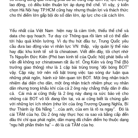
lao động, có điều kiện thuận lợi áp dụng thể chế. Vì vậy, ý kiến
chọn Hà Nội hay TP.HCM cũng hay nhưng thuận lợi và thách thức
cho thí điểm lớn gấp bội do số dân lớn, áp lực cho cải cách lớn.
Yếu nhất của Việt Nam hiện nay là cảm tính, thiếu thể chế và
data cho quy hoạch. Tư duy cứ Thông qua rồi làm sẽ có thể dẫn
tới hậu quả khôn lường. Vì dụ thu hút đầu tư, Trung Quốc yêu
cầu đưa lao động vào vì nhân lực VN thấp, vậy quản lý thế nào
hay đặc khu kinh tế sẽ là chinatown. Viết đến đây, tôi chợt nhớ
Ts Nguyễn Đức Kiên (Phó ban kinh tế của Quốc hội) phát biểu về
vấn đề không sợ chinatowwn rất ấu trĩ. Ông Kiên và ông Thể (Bộ
trưởng giao thông) như là 1 cặp bài trùng trong “đội bóng BOT”
vậy. Cặp này, trở nên nổi bật trong việc tạo sóng dư luận qua
những phát ngôn, hành xử liên quan tới BOT. Một ông nhận trách
nhiệm đại diện cho dân, một ông nhận trách nhiệm phục vụ nhân
dân nhưng trong khẩu khí của cả 2 ông này chẳng thấy dân ở đâu
cả. Cái mà ai cũng thấy là 2 ông này đang ra sức bảo vệ cho
những cái BOT vô lối đang tồn tại, và ai cũng biết là chúng gắn
với những lợi ích nhóm (như lời của ông Trương Quang Nghĩa, Bí
thư Thành ủy Đà Nẵng “…của anh, của em là rõ ra ngay”. Đó là
cái TÂM của họ. Dù 2 ông này thực học ra sao và bằng cấp đến
đâu thì chỉ qua phát ngôn, dân mạng đã chấm điểm họ thuộc dạng
“ngu hết phần thiên hạ” – đó là cái TẦM của họ.