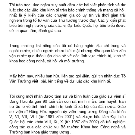
Tôi trằn trọc, đọc ngẫm suy suốt đêm các bài viết phân tích về dự
luật cho các đặc khu kinh tế trên báo chính thống và mạng xã hội,
nhất là ý kiến của các chuyên gia có uy tín và thời gian trải
nghiệm trong tổ tư vấn của Thủ tướng trước đây. Các ý kiến phát
biểu trên nghị trưởng của các vị đại biểu Quốc hội tiêu biểu được
cử tri quan tâm, đánh giá cao.
Trong mailing list riêng của tôi có hàng nghìn địa chỉ trong và
ngoài nước, nhiều người chưa biết mặt nhưng đều quan tâm đến
vận nước qua thảo luận chia sẻ về các lĩnh vực chính trị, kinh tế
khoa học công nghệ, xã hội và môi trường.
Mấy hôm nay, nhiều bạn hữu liên tục gọi điện, gửi tin nhắn dục Tô
Văn Trường viết bài, lên tiếng về dự luật đặc khu kinh tế.
Tôi cũng mới nhận được tâm sự và bình luận của giáo sư viện sĩ
Đặng Hữu đã gần 90 tuổi vẫn còn rất minh mẫn, tâm huyết, trăn
trở âu lo về tình hình chính trị kinh tế xã hội của đất nước. Giáo
sư viện sĩ Đặng Hữu nguyên ủy viên trung ương Đảng các khóa
V, VI, VII, VIII (từ 1981 đến 2001) và được bầu làm Đại biểu
Quốc hội các khóa VIII, IX, X (từ 1987 đến 2002) đã trải nghiệm
công tác qua các chức vụ Bộ trưởng Khoa học Công nghệ và
Trưởng ban khoa giáo trung ương .