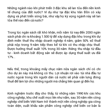
Những ngành nào khi phát triển 3 đặc khu sẽ lan tỏa đến nền kinh
tế chung của đất nước? Ví dụ như tại đặc khu Vân Đồn có xây
dựng và phát triển sòng bài, như vậy họ kỳ vọng ngành này sẽ lan
tỏa thế nào đến cả nước?
Trong lúc ngân sách rất khó khăn, mỗi năm từ nay đến 2030 ngân
sách phải chi ra khoảng 1.500 tỷ để xây dựng đặc khu trong khi dự
định miễn thuế thu nhập doanh nghiệp 4 năm, giảm 50% số thuế
phải nộp trong 9 năm tiếp theo kể từ khi có thu nhập chịu thuế.
Được hưởng thuế suất 10% trong 30 năm. Riêng thu nhập từ đầu
tư - kinh doanh bất động sản sẽ được áp dụng thuế suất ưu đãi
17%...
Nếu thế, trong khoảng mấy chục năm nữa ngân sách chỉ có chi
cho dự án này mà không có thu. Lợi nhuận rơi vào túi nhà đầu tư
nước ngoài trong khi người dân cả nước sẽ phải oằn lưng đóng
thuế để làm lợi cho những người mà chẳng liên quan gì đến họ.
Kinh nghiệm trước đây cho thấy, từ những năm 1990 khi các khu
công nghiệp, khu chế xuất mọc lên như nấm, sau 30 năm nền công
nghiệp chế biến Việt Nam trở thành một nền công nghiệp gia công
toàn diện, xuất khẩu sản phẩm công nghiệp chế biến cơ bản là