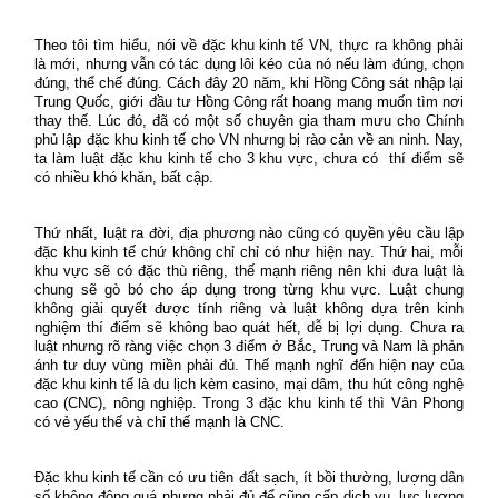
Theo tôi tìm hiểu, nói về đặc khu kinh tế VN, thực ra không phải
là mới, nhưng vẫn có tác dụng lôi kéo của nó nếu làm đúng, chọn
đúng, thể chế đúng. Cách đây 20 năm, khi Hồng Công sát nhập lại
Trung Quốc, giới đầu tư Hồng Công rất hoang mang muốn tìm nơi
thay thế. Lúc đó, đã có một số chuyên gia tham mưu cho Chính
phủ lập đặc khu kinh tế cho VN nhưng bị rào cản về an ninh. Nay,
ta làm luật đặc khu kinh tế cho 3 khu vực, chưa có thí điểm sẽ
có nhiều khó khăn, bất cập.
Thứ nhất, luật ra đời, địa phương nào cũng có quyền yêu cầu lập
đặc khu kinh tế chứ không chỉ chỉ có như hiện nay. Thứ hai, mỗi
khu vực sẽ có đặc thù riêng, thế mạnh riêng nên khi đưa luật là
chung sẽ gò bó cho áp dụng trong từng khu vực. Luật chung
không giải quyết được tính riêng và luật không dựa trên kinh
nghiệm thí điểm sẽ không bao quát hết, dễ bị lợi dụng. Chưa ra
luật nhưng rõ ràng việc chọn 3 điểm ở Bắc, Trung và Nam là phản
ánh tư duy vùng miền phải đủ. Thế mạnh nghĩ đến hiện nay của
đặc khu kinh tế là du lịch kèm casino, mại dâm, thu hút công nghệ
cao (CNC), nông nghiệp. Trong 3 đặc khu kinh tế thì Vân Phong
có vẻ yếu thế và chỉ thế mạnh là CNC.
Đặc khu kinh tế cần có ưu tiên đất sạch, ít bồi thường, lượng dân
số không đông quá nhưng phải đủ để cũng cấp dịch vụ, lực lượng