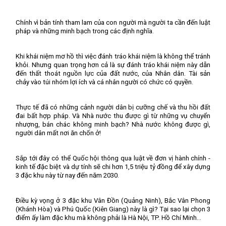
Chính vì bản tính tham lam của con người mà người ta cần đến luật
pháp và những minh bạch trong các định nghĩa.
Khi khái niệm mơ hồ thì việc đánh tráo khái niệm là không thể tránh
khỏi. Nhưng quan trọng hơn cả là sự đánh tráo khái niệm này dẫn
đến thất thoát nguồn lực của đất nước, của Nhân dân. Tài sản
chảy vào túi nhóm lợi ích và cá nhân người có chức có quyền.
Thực tế đã có những cảnh người dân bị cưỡng chế và thu hồi đất
đai bất hợp pháp. Và Nhà nước thu được gì từ những vụ chuyển
nhượng, bán chác không minh bạch? Nhà nước không được gì,
người dân mất nơi ăn chốn ở!
Sắp tới đây có thể Quốc hội thông qua luật về đơn vị hành chính -
kinh tế đặc biệt và dự tính sẽ chi hơn 1,5 triệu tỷ đồng để xây dựng
3 đặc khu này từ nay đến năm 2030.
Điều kỳ vọng ở 3 đặc khu Vân Đồn (Quảng Ninh), Bắc Vân Phong
(Khánh Hòa) và Phú Quốc (Kiên Giang) này là gì? Tại sao lại chọn 3
điểm ấy làm đặc khu mà không phải là Hà Nội, TP. Hồ Chí Minh…