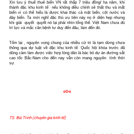
Xin lưu ý thuế thuê biển VN rất thấp 7 triệu đồng/ ha năm, khi
thành đặc khu kinh tế nếu không điều chỉnh sẽ thất thu và mất
biển vì có thể hiểu là được khai thác cả mặt biển, cột nước và
đáy biển. Ta mới nghĩ đặc thù ưu tiên này nọ ở diện hẹp nhưng
khi giải quyết quyết nó lại phải nhìn tổng thể. Việt Nam chưa đủ
trí lực và mắc căn bệnh tư duy đến đâu, làm đến đó.
Tốm lại , nguyên vọng chung của nhiều cử tri là tạm dừng chưa
thông qua dự luật về đặc khu kinh tế. Quốc hội khóa trước đã
dũng cảm làm được việc hợp lòng dân là bác bỏ dự án đường sắt
cao tốc Bắc-Nam cho đến nay vẫn còn mang nguyên tính thời
sự.
oOo
TS. Bùi Trinh (chuyên gia kinh tế)