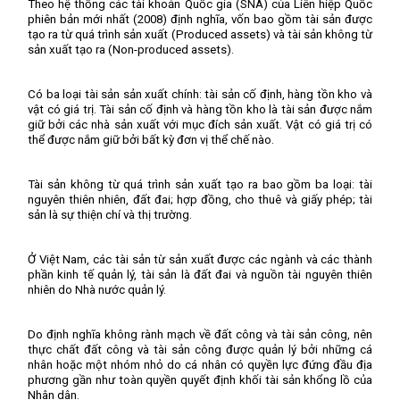
Theo hệ thống các tài khoản Quốc gia (SNA) của Liên hiệp Quốc
phiên bản mới nhất (2008) định nghĩa, vốn bao gồm tài sản được
tạo ra từ quá trình sản xuất (Produced assets) và tài sản không từ
sản xuất tạo ra (Non-produced assets).
Có ba loại tài sản sản xuất chính: tài sản cố định, hàng tồn kho và
vật có giá trị. Tài sản cố định và hàng tồn kho là tài sản được nắm
giữ bởi các nhà sản xuất với mục đích sản xuất. Vật có giá trị có
thể được nắm giữ bởi bất kỳ đơn vị thể chế nào.
Tài sản không từ quá trình sản xuất tạo ra bao gồm ba loại: tài
nguyên thiên nhiên, đất đai; hợp đồng, cho thuê và giấy phép; tài
sản là sự thiện chí và thị trường.
Ở Việt Nam, các tài sản từ sản xuất được các ngành và các thành
phần kinh tế quản lý, tài sản là đất đai và nguồn tài nguyên thiên
nhiên do Nhà nước quản lý.
Do định nghĩa không rành mạch về đất công và tài sản công, nên
thực chất đất công và tài sản công được quản lý bởi những cá
nhân hoặc một nhóm nhỏ do cá nhân có quyền lực đứng đầu địa
phương gần như toàn quyền quyết định khối tài sản khổng lồ của
Nhân dân.