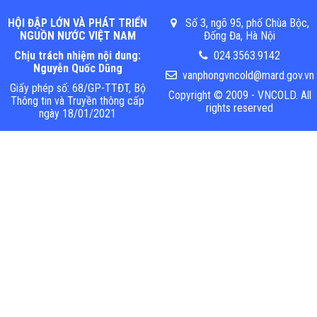
HỘI ĐẬP LỚN VÀ PHÁT TRIỂN
Số 3, ngõ 95, phố Chùa Bộc,
NGUỒN NƯỚC VIỆT NAM
Đống Đa, Hà Nội
Chịu trách nhiệm nội dung:
024.3563.9142
Nguyễn Quốc Dũng
vanphongvncold@mard.gov.vn
Giấy phép số: 68/GP-TTĐT, Bộ
Copyright © 2009 - VNCOLD. All
Thông tin và Truyền thông cấp
rights reserved
ngày 18/01/2021