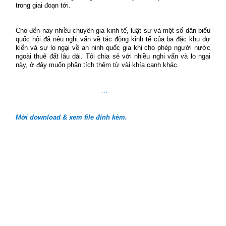
trong giai đoạn tới.
Cho đến nay nhiều chuyên gia kinh tế, luật sư và một số dân biểu
quốc hội đã nêu nghi vấn về tác động kinh tế của ba đặc khu dự
kiến và sự lo ngại về an ninh quốc gia khi cho phép người nước
ngoài thuê đất lâu dài. Tôi chia sẻ với nhiều nghi vấn và lo ngại
này, ở đây muốn phân tích thêm từ vài khía cạnh khác.
…
Mời download & xem file đính kèm.