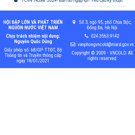
TCVN 14288: 2024- Bản đồ ngập lụt- Yêu cầu kỹ thuật
HỘI ĐẬP LỚN VÀ PHÁT TRIỂN
Số 3, ngõ 95, phố Chùa Bộc,
NGUỒN NƯỚC VIỆT NAM
Đống Đa, Hà Nội
Chịu trách nhiệm nội dung:
024.3563.9142
Nguyễn Quốc Dũng
vanphongvncold@mard.gov.vn
Giấy phép số: 68/GP-TTĐT, Bộ
Copyright © 2009 - VNCOLD. All
Thông tin và Truyền thông cấp
rights reserved
ngày 18/01/2021