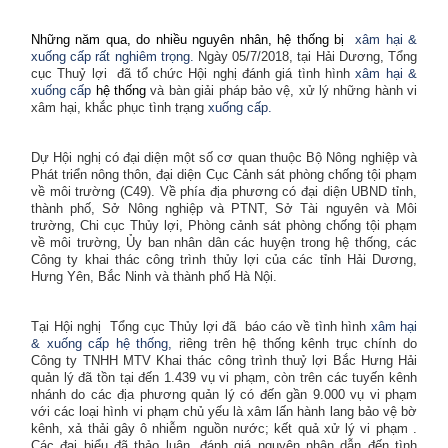
Những năm qua, do nhiều nguyên nhân, hệ thống bị
xâm hại &
xuống cấp rất nghiêm trọng.
Ngày 05/7/2018, tại Hải Dương, Tổng
cục Thuỷ lợi
đã tổ chức Hội nghị đánh giá tình hình
xâm hại &
xuống cấp
hệ thống
và bàn giải pháp bảo vệ, xử lý những hành vi
xâm hại, khắc phục tình trạng
xuống cấp.
Dự Hội nghị có đại diện một số cơ quan thuộc Bộ Nông nghiệp và
Phát triển nông thôn, đại diện Cục Cảnh sát phòng chống tội phạm
về môi trường (C49). Về phía địa phương có đại diện UBND tỉnh,
thành phố, Sở Nông nghiệp và PTNT, Sở Tài nguyên và Môi
trường, Chi cục Thủy lợi, Phòng cảnh sát phòng chống tội phạm
về môi trường, Ủy ban nhân dân các huyện trong hệ thống, các
Công ty khai thác công trình thủy lợi của các tỉnh Hải Dương,
Hưng Yên, Bắc Ninh và thành phố Hà Nội.
Tại Hội nghị
Tổng cục Thủy lợi đã
báo cáo về tình hình
xâm hại
& xuống cấp hệ thống,
riêng trên hệ thống kênh trục chính do
Công ty TNHH MTV Khai thác công trình thuỷ lợi Bắc Hưng Hải
quản lý đã tồn tại đến 1.439 vụ vi phạm, còn trên các tuyến kênh
nhánh do các địa phương quản lý có đến gần 9.000 vụ vi phạm
với các loại hình vi phạm chủ yếu là xâm lấn hành lang bảo vệ bờ
kênh, xả thải gây ô nhiễm nguồn nước; kết quả xử lý vi phạm .
Các đại biểu đã thảo luận, đánh giá nguyên nhân dẫn đến tình