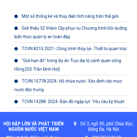
Một số thống kê về thủy điện tích năng trên thế giới
Giới thiệu 32 Video Clip phục vụ Chương trình bồi dưỡng
kiến thức quản lý an toàn đập
TCVN 8215:2021- Công trình thủy lợi- Thiết bị quan trắc
"Giới hạn đỏ" trong dự án Trục đại lộ cảnh quan sông
Hồng [GS.Trần Đình Hợi]
TCVN 10778:2024- Hồ chứa nước- Xác định các mực
nước đặc trưng
TCVN 14288: 2024- Bản đồ ngập lụt- Yêu cầu kỹ thuật
HỘI ĐẬP LỚN VÀ PHÁT TRIỂN
Số 3, ngõ 95, phố Chùa Bộc,
NGUỒN NƯỚC VIỆT NAM
Đống Đa, Hà Nội