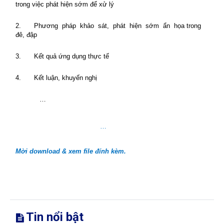
trong việc phát hiện sớm để xử lý
2.
Phương
pháp
khảo
sát,
phát
hiện
sớm
ẩn
họa trong
đê, đập
3.
Kết quả ứng dụng thực tế
4.
Kết luận, khuyến nghị
…
…
Mời download & xem file đính kèm.
Tin nổi bật