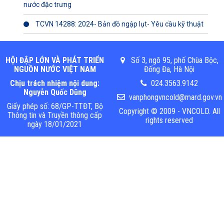
nước đặc trưng
TCVN 14288: 2024- Bản đồ ngập lụt- Yêu cầu kỹ thuật
HỘI ĐẬP LỚN VÀ PHÁT TRIỂN
Số 3, ngõ 95, phố Chùa Bộc,
NGUỒN NƯỚC VIỆT NAM
Đống Đa, Hà Nội
Chịu trách nhiệm nội dung:
024.3563.9142
Nguyễn Quốc Dũng
vanphongvncold@mard.gov.vn
Giấy phép số: 68/GP-TTĐT, Bộ
Copyright © 2009 - VNCOLD. All
Thông tin và Truyền thông cấp
rights reserved
ngày 18/01/2021