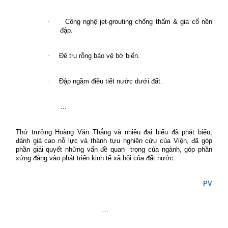
·
Công nghệ jet-grouting chống thấm & gia cố nền
đập.
·
Đê trụ rỗng bảo vệ bờ biển.
·
Đập ngầm điều tiết nước dưới đất.
…
Thứ trưởng Hoàng Văn Thắng và nhiều đại biểu đã phát biểu,
đánh giá cao nỗ lực và thành tựu nghiên cứu của Viện, đã góp
phần giải quyết những vấn đề quan
trọng của ngành, góp phần
xứng đáng vào phát triển kinh tế xã hội của đất nước.
PV
…