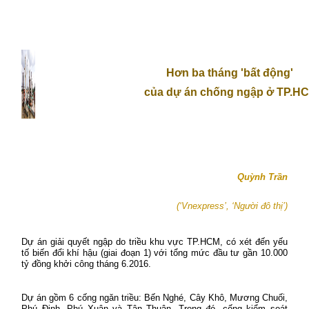
Hơn ba tháng 'bất động'
của dự án chống ngập ở TP.H
Quỳnh Trần
(‘Vnexpress’, ‘Người đô thị’)
Dự án giải quyết ngập do triều khu vực TP.HCM, có xét đến yếu
tố biến đổi khí hậu (giai đoạn 1) với tổng mức đầu tư gần 10.000
tỷ đồng khởi công tháng 6.2016.
Dự án gồm 6 cống ngăn triều: Bến Nghé, Cây Khô, Mương Chuối,
Phú Định, Phú Xuân và Tân Thuận. Trong đó, cống kiểm soát