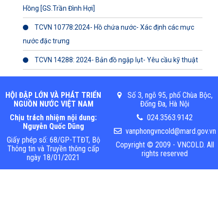
Hồng [GS.Trần Đình Hợi]
TCVN 10778:2024- Hồ chứa nước- Xác định các mực
nước đặc trưng
TCVN 14288: 2024- Bản đồ ngập lụt- Yêu cầu kỹ thuật
HỘI ĐẬP LỚN VÀ PHÁT TRIỂN
Số 3, ngõ 95, phố Chùa Bộc,
NGUỒN NƯỚC VIỆT NAM
Đống Đa, Hà Nội
Chịu trách nhiệm nội dung:
024.3563.9142
Nguyễn Quốc Dũng
vanphongvncold@mard.gov.vn
Giấy phép số: 68/GP-TTĐT, Bộ
Copyright © 2009 - VNCOLD. All
Thông tin và Truyền thông cấp
rights reserved
ngày 18/01/2021