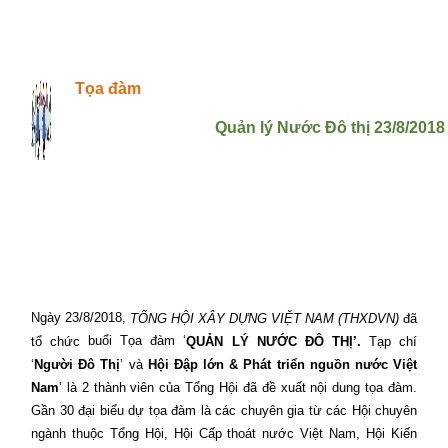
Tọa đàm
Quản lý Nước Đô thị 23/8/2018
Ngày 23/8/2018,
TỔNG HỘI XÂY DỰNG VIỆT NAM (THXDVN)
đã
buổi Tọa đàm ‘
tổ chức
QUẢN LÝ NƯỚC ĐÔ THỊ’.
Tạp chí
‘
Người Đô Thị
’ và
Hội Đập
lớn & Phát triển nguồn nước Việt
Nam
’ là 2 thành viên của
Tổng Hội đã đề xuất nội dung tọa đàm.
Gần 30 đại biểu dự tọa đàm
là các chuyên gia từ các Hội chuyên
ngành thuộc Tổng Hội, Hội Cấp thoát nước Việt Nam, Hội Kiến