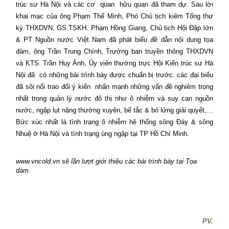
trúc sư Hà Nội và các cơ
quan
hữu quan đã tham dự. Sau lời
khai mạc của ông Phạm Thế Minh, Phó Chủ tịch kiêm Tổng thư
ký THXDVN, GS.TSKH. Phạm Hồng Giang, Chủ tịch Hội Đập lớn
& PT Nguồn nước Việt Nam đã phát biểu đề dẫn nội dung tọa
đàm, ông Trần Trung Chính, Trưởng ban truyền thông THXDVN
và KTS. Trần Huy Ánh, Ủy viên thường trực Hội Kiến trúc sư Hà
Nội đã
có những bài trình bày được chuẩn bị trước. các đại biểu
đã sôi nổi trao đổi ý kiến
nhấn mạnh những vấn đề nghiêm trọng
nhất trong quản lý nước đô thị như ô nhiễm và suy cạn nguồn
nước, ngập lụt nặng thường xuyên, bế tắc & bỏ lửng giải quyết,…
Bức xúc nhất là tình trạng ô nhiễm hệ thống sông Đáy & sông
Nhuệ ở Hà Nội và tình trạng úng ngập tại TP Hồ Chí Minh.
www.vncold.vn sẽ lần lượt giới thiệu các bài trình bày tại Tọa
dàm.
PV.