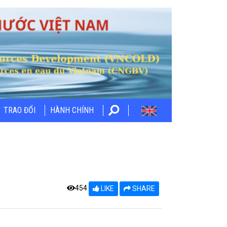
TRAO ĐỔI
HÀNH CHÍNH
454
LIKE
SHARE