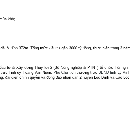
 mùa khô;
u dài ở đỉnh 372m. Tổng mức đầu tư gần 3000 tỷ đồng, thực hiện trong 3 nă
Đầu tư & Xây dựng Thủy lợi 2 (Bộ Nông nghiệp & PTNT) tổ chức Hội nghị T
 trực Tỉnh ủy Hoàng Văn Niệm,
Phó Chủ tịch
thường trực
UBND tỉnh Lý Vin
công, đại diện chính quyền và đông đảo nhân dân 2 huyện Lộc Bình và Cao Lộc
…