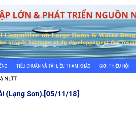
IẾNG
TIÊU CHUẨN VÀ TÀI LIỆU THAM KHẢO
GIỚI THIỆU HỘI
và NLTT
ải (Lạng Sơn).[05/11/18]