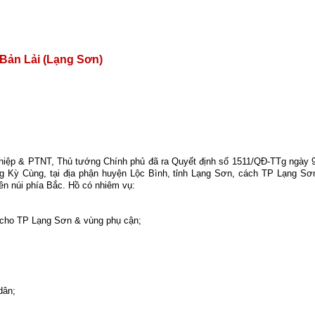
 Bản Lải (Lạng Sơn)
iệp & PTNT, Thủ tướng Chính phủ đã ra Quyết định số 1511/QĐ-TTg ngày 9
 Kỳ Cùng, tại địa phận huyện Lộc Bình, tỉnh Lạng Sơn, cách TP Lạng S
iền núi phía Bắc. Hồ có nhiêm vụ:
ụ cho TP Lạng Sơn & vùng phụ cận;
dân;