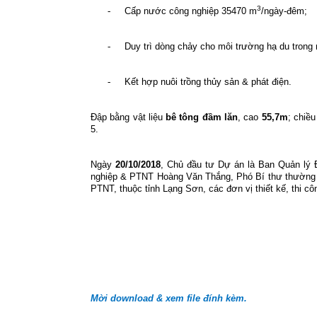
3
-
Cấp nước công nghiệp 35470 m
/ngày-đêm;
-
Duy trì dòng chảy cho môi trường hạ du trong
-
Kết hợp nuôi trồng thủy sản & phát điện.
Đập bằng vật liệu
bê tông đầm lăn
, cao
55,7m
; chiề
5.
Ngày
20/10/2018
, Chủ đầu tư Dự án là Ban Quản lý 
nghiệp & PTNT Hoàng Văn Thắng, Phó Bí thư thường
PTNT, thuộc tỉnh Lạng Sơn, các đơn vị thiết kế, thi 
Mời download & xem file đính kèm.