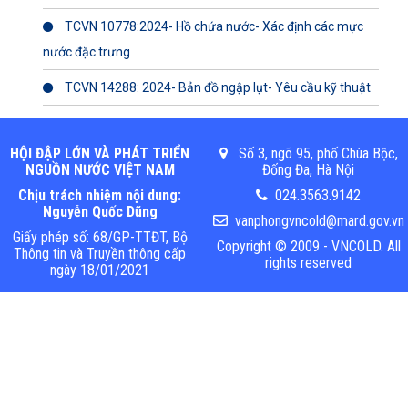
TCVN 10778:2024- Hồ chứa nước- Xác định các mực
nước đặc trưng
TCVN 14288: 2024- Bản đồ ngập lụt- Yêu cầu kỹ thuật
HỘI ĐẬP LỚN VÀ PHÁT TRIỂN
Số 3, ngõ 95, phố Chùa Bộc,
NGUỒN NƯỚC VIỆT NAM
Đống Đa, Hà Nội
Chịu trách nhiệm nội dung:
024.3563.9142
Nguyễn Quốc Dũng
vanphongvncold@mard.gov.vn
Giấy phép số: 68/GP-TTĐT, Bộ
Copyright © 2009 - VNCOLD. All
Thông tin và Truyền thông cấp
rights reserved
ngày 18/01/2021