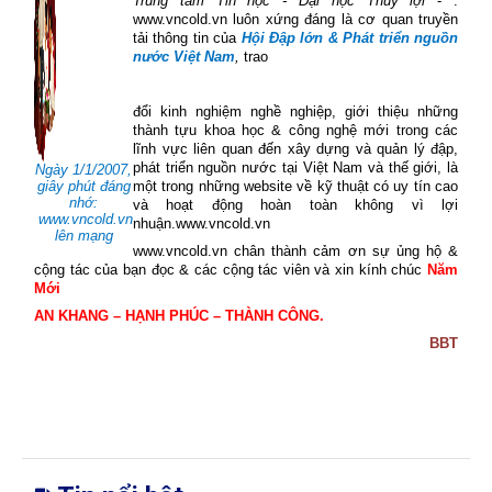
Trung tâm Tin học - Đại học Thủy lợi
- .
www.vncold.vn luôn xứng đáng là cơ quan truyền
tải thông tin của
Hội Đập lớn & Phát triển nguồn
nước Việt Nam
,
trao
đổi kinh nghiệm nghề nghiệp, giới thiệu những
thành tựu khoa học & công nghệ mới trong các
lĩnh vực liên quan đến xây dựng và quản lý đập,
phát triển nguồn nước tại Việt Nam và thế giới, là
Ngày 1/1/2007,
giây phút đáng
một trong những website về kỹ thuật có uy tín cao
nhớ:
và hoạt động hoàn toàn không vì lợi
www.vncold.vn
nhuận.www.vncold.vn
lên mạng
www.vncold.vn
chân thành cảm ơn sự ủng hộ &
cộng tác của bạn đọc & các cộng tác viên và xin kính chúc
Năm
Mới
AN KHANG – HẠNH PHÚC – THÀNH CÔNG.
BBT