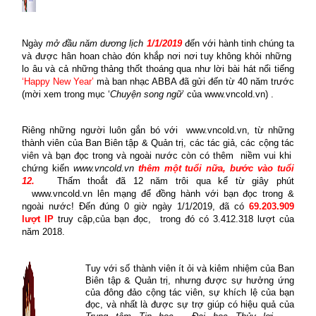
Ngày
mở đầu năm dương lịch
1/1/2019
đến với hành tinh chúng ta
và được hân hoan chào đón khắp nơi nơi tuy không khỏi những
lo âu và cả những thảng thốt thoáng qua như lời bài hát nổi tiếng
‘Happy New Year’
mà ban nhạc ABBA đã gửi đến từ 40 năm trước
(mời xem trong mục ‘
Chuyện song ngữ
’ của www.vncold.vn) .
Riêng những người luôn gắn bó với
www.vncold.vn, từ những
thành viên của Ban Biên tập & Quản trị, các tác giả, các cộng tác
viên và bạn đọc trong và ngoài nước còn có thêm
niềm vui khi
chứng kiến
www.vncold.vn
thêm một tuổi nữa, bước vào tuổi
12.
Thấm thoắt đã 12 năm trôi qua kể từ giây phút
www.vncold.vn lên mạng để đồng hành với bạn đọc trong &
ngoài nước! Đến đúng 0 giờ ngày 1/1/2019, đã có
69.203.909
lượt IP
truy cập,của bạn đọc,
trong đó có 3.412.318 lượt của
năm 2018.
Tuy với số thành viên ít ỏi và kiêm nhiệm của Ban
Biên tập & Quản trị, nhưng được sự hưởng ứng
của đông đảo cộng tác viên, sự khích lệ của bạn
đọc, và nhất là được sự trợ giúp có hiệu quả của