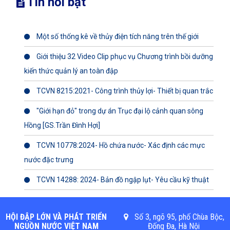
Tin nổi bật
Một số thống kê về thủy điện tích năng trên thế giới
Giới thiệu 32 Video Clip phục vụ Chương trình bồi dưỡng
kiến thức quản lý an toàn đập
TCVN 8215:2021- Công trình thủy lợi- Thiết bị quan trắc
"Giới hạn đỏ" trong dự án Trục đại lộ cảnh quan sông
Hồng [GS.Trần Đình Hợi]
TCVN 10778:2024- Hồ chứa nước- Xác định các mực
nước đặc trưng
TCVN 14288: 2024- Bản đồ ngập lụt- Yêu cầu kỹ thuật
HỘI ĐẬP LỚN VÀ PHÁT TRIỂN
Số 3, ngõ 95, phố Chùa Bộc,
NGUỒN NƯỚC VIỆT NAM
Đống Đa, Hà Nội