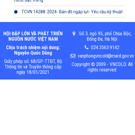
nước đặc trưng
TCVN 14288: 2024- Bản đồ ngập lụt- Yêu cầu kỹ thuật
HỘI ĐẬP LỚN VÀ PHÁT TRIỂN
Số 3, ngõ 95, phố Chùa Bộc,
NGUỒN NƯỚC VIỆT NAM
Đống Đa, Hà Nội
Chịu trách nhiệm nội dung:
024.3563.9142
Nguyễn Quốc Dũng
vanphongvncold@mard.gov.vn
Giấy phép số: 68/GP-TTĐT, Bộ
Copyright © 2009 - VNCOLD. All
Thông tin và Truyền thông cấp
rights reserved
ngày 18/01/2021