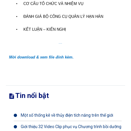
•
CƠ CẤU TỔ CHỨC VÀ NHIỆM VỤ
•
ĐÁNH GIÁ BỘ CÔNG CỤ QUẢN LÝ HẠN HÁN
•
KẾT LUẬN – KIẾN NGHỊ
…
Mời download & xem file đính kèm.
Tin nổi bật
Một số thống kê về thủy điện tích năng trên thế giới
Giới thiệu 32 Video Clip phục vụ Chương trình bồi dưỡng