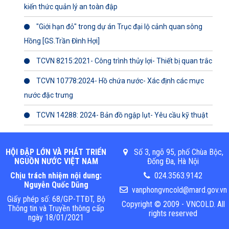
kiến thức quản lý an toàn đập
"Giới hạn đỏ" trong dự án Trục đại lộ cảnh quan sông
Hồng [GS.Trần Đình Hợi]
TCVN 8215:2021- Công trình thủy lợi- Thiết bị quan trắc
TCVN 10778:2024- Hồ chứa nước- Xác định các mực
nước đặc trưng
TCVN 14288: 2024- Bản đồ ngập lụt- Yêu cầu kỹ thuật
HỘI ĐẬP LỚN VÀ PHÁT TRIỂN
Số 3, ngõ 95, phố Chùa Bộc,
NGUỒN NƯỚC VIỆT NAM
Đống Đa, Hà Nội
Chịu trách nhiệm nội dung:
024.3563.9142
Nguyễn Quốc Dũng
vanphongvncold@mard.gov.vn
Giấy phép số: 68/GP-TTĐT, Bộ
Copyright © 2009 - VNCOLD. All
Thông tin và Truyền thông cấp
rights reserved
ngày 18/01/2021