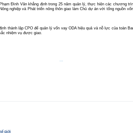
an Phạm Đình Văn khẳng định trong 25 năm quản lý, thực hiện các chương 
 Nông nghiệp và Phát triển nông thôn giao làm Chủ dự án với tổng nguồn vố
t định thành lập CPO để quản lý vốn vay ODA hiệu quả và nỗ lực của toàn Ba
sắc nhiệm vụ được giao.
…
ế giới