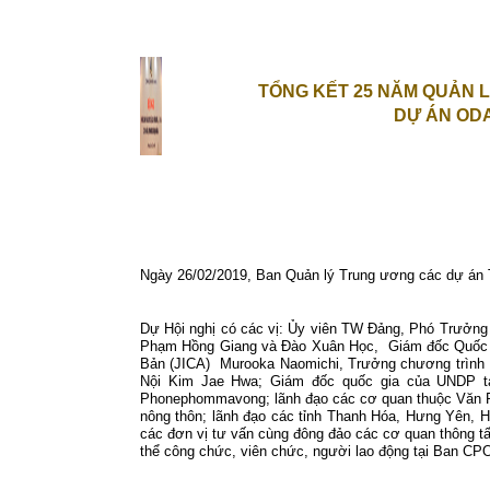
TỔNG KẾT 25 NĂM QUẢN L
DỰ ÁN ODA
Ngày 26/02/2019, Ban Quản lý Trung ương các dự án T
Dự Hội nghị có các vị: Ủy viên TW Đảng, Phó Trưởn
Phạm Hồng Giang và Đào Xuân Học,
Giám đốc Quốc 
Bản (JICA)
Murooka Naomichi, Trưởng chương trình 
Nội Kim Jae Hwa; Giám đốc quốc gia của UNDP tạ
Phonephommavong; lãnh đạo các cơ quan thuộc Văn Ph
nông thôn; lãnh đạo các tỉnh Thanh Hóa, Hưng Yên, H
các đơn vị tư vấn cùng đông đảo các cơ quan thông 
thể công chức, viên chức, người lao động tại Ban CP