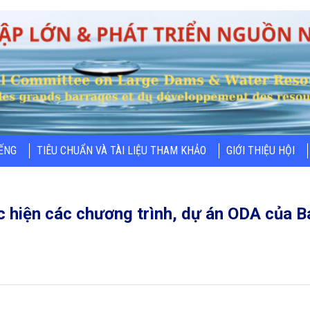
IẾNG
TIÊU CHUẨN VÀ TÀI LIỆU THAM KHẢO
GIỚI THIỆU HỘI
c hiện các chương trình, dự án ODA của 