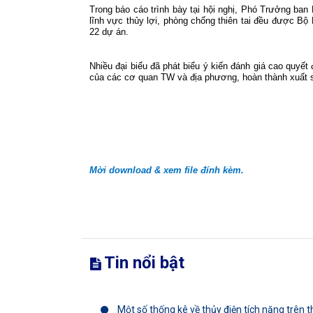
Trong báo cáo trình bày tại hội nghị, Phó Trưởng b
lĩnh vực thủy lợi, phòng chống thiên tai đều được Bộ
22 dự án.
Nhiều đại biểu đã phát biểu ý kiến đánh giá cao quyế
của các cơ quan TW và địa phương, hoàn thành xuất 
Mời download & xem file đính kèm.
Tin nổi bật
Một số thống kê về thủy điện tích năng trên th