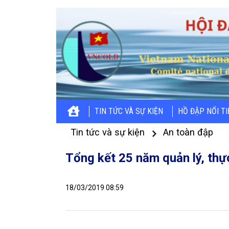
TIN TỨC VÀ SỰ KIỆN
HỒ ĐẬP NỔI T
Tin tức và sự kiện
An toàn đập
Tổng kết 25 năm quản lý, thự
18/03/2019 08:59