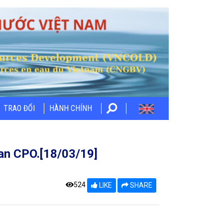
TRAO ĐỔI
HÀNH CHÍNH
Ban CPO.[18/03/19]
524
LIKE
SHARE