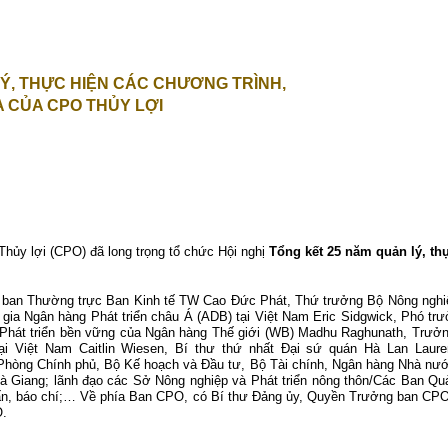
Ý, THỰC HIỆN CÁC CHƯƠNG TRÌNH,
 CỦA CPO THỦY LỢI
hủy lợi (CPO) đã long trọng tổ chức Hội nghị
Tổng kết 25 năm quản lý, t
g ban Thường trực Ban Kinh tế TW Cao Đức Phát, Thứ trưởng Bộ Nông ng
gia Ngân hàng Phát triển châu Á (ADB) tại Việt Nam Eric Sidgwick, Phó tr
Phát triển bền vững của Ngân hàng Thế giới (WB) Madhu Raghunath, Trưởn
i Việt Nam Caitlin Wiesen, Bí thư thứ nhất Đại sứ quán Hà Lan Laur
òng Chính phủ, Bộ Kế hoạch và Đầu tư, Bộ Tài chính, Ngân hàng Nhà nước
à Giang; lãnh đạo các Sở Nông nghiệp và Phát triển nông thôn/Các Ban Qu
tấn, báo chí;… Về phía Ban CPO, có Bí thư Đảng ủy, Quyền Trưởng ban CP
O.