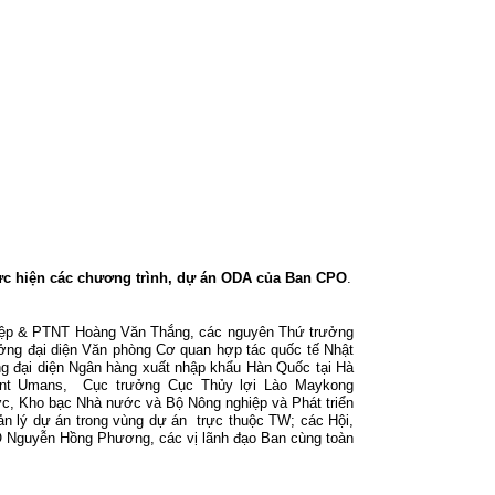
hực hiện các chương trình, dự án ODA của Ban CPO
.
hiệp & PTNT Hoàng Văn Thắng, các nguyên Thứ trưởng
ưởng đại diện Văn phòng Cơ quan hợp tác quốc tế Nhật
g đại diện Ngân hàng xuất nhập khẩu Hàn Quốc tại Hà
ent Umans,
Cục trưởng Cục Thủy lợi Lào Maykong
, Kho bạc Nhà nước và Bộ Nông nghiệp và Phát triển
ản lý dự án trong vùng dự án trực thuộc TW; các Hội,
O Nguyễn Hồng Phương, các vị lãnh đạo Ban cùng toàn