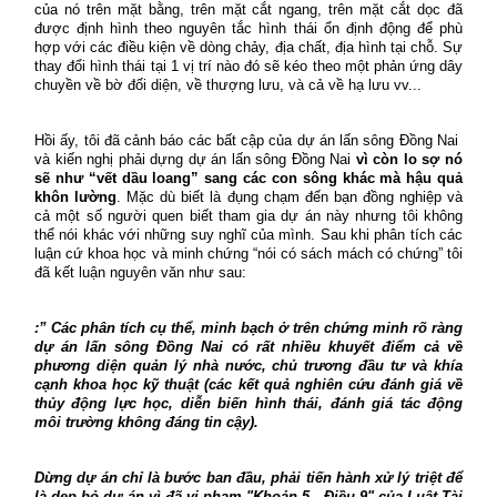
của nó trên mặt bằng, trên mặt cắt ngang, trên mặt cắt dọc đã
được định hình theo nguyên tắc hình thái ổn định động để phù
hợp với các điều kiện về dòng chảy, địa chất, địa hình tại chỗ. Sự
thay đổi hình thái tại 1 vị trí nào đó sẽ kéo theo một phản ứng dây
chuyền về bờ đối diện, về thượng lưu, và cả về hạ lưu vv...
Hồi ấy, tôi đã cảnh báo các bất cập của dự án lấn sông Đồng Nai
và kiến nghị phải dựng dự án lấn sông Đồng Nai
vì còn lo sợ nó
sẽ như “vết dầu loang” sang các con sông khác mà hậu quả
khôn lường
. Mặc dù biết là đụng chạm đến bạn đồng nghiệp và
cả một số người quen biết tham gia dự án này nhưng tôi không
thể nói khác với những suy nghĩ của mình. Sau khi phân tích các
luận cứ khoa học và minh chứng “nói có sách mách có chứng” tôi
đã kết luận nguyên văn như sau:
:” Các phân tích cụ thể, minh bạch ở trên chứng minh rõ ràng
dự án lấn sông Đồng Nai có rất nhiều khuyết điểm cả về
phương diện quản lý nhà nước, chủ trương đầu tư và khía
cạnh khoa học kỹ thuật (các kết quả nghiên cứu đánh giá về
thủy động lực học, diễn biến hình thái, đánh giá tác động
môi trường không đáng tin cậy).
Dừng dự án chỉ là bước ban đầu, phải tiến hành xử lý triệt để
là dẹp bỏ dự án vì đã vi phạm "Khoản 5 - Điều 9" của Luật Tài