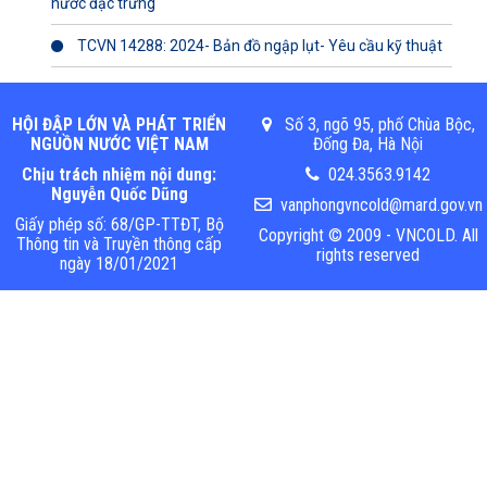
nước đặc trưng
TCVN 14288: 2024- Bản đồ ngập lụt- Yêu cầu kỹ thuật
HỘI ĐẬP LỚN VÀ PHÁT TRIỂN
Số 3, ngõ 95, phố Chùa Bộc,
NGUỒN NƯỚC VIỆT NAM
Đống Đa, Hà Nội
Chịu trách nhiệm nội dung:
024.3563.9142
Nguyễn Quốc Dũng
vanphongvncold@mard.gov.vn
Giấy phép số: 68/GP-TTĐT, Bộ
Copyright © 2009 - VNCOLD. All
Thông tin và Truyền thông cấp
rights reserved
ngày 18/01/2021