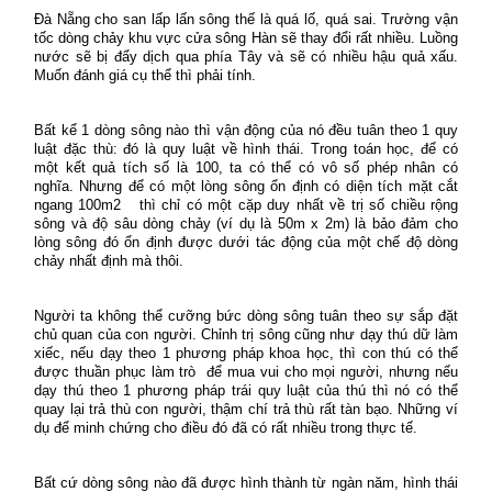
Đà Nẵng cho san lấp lấn sông thế là quá lố, quá sai. Trường vận
tốc dòng chảy khu vực cửa sông Hàn sẽ thay đổi rất nhiều. Luồng
nước sẽ bị đẩy dịch qua phía Tây và sẽ có nhiều hậu quả xấu.
Muốn đánh giá cụ thể thì phải tính.
Bất kể 1 dòng sông nào thì vận động của nó đều tuân theo 1 quy
luật đặc thù: đó là quy luật về hình thái. Trong toán học, để có
một kết quả tích số là 100, ta có thể có vô số phép nhân có
nghĩa. Nhưng để có một lòng sông ổn định có diện tích mặt cắt
ngang 100m2 thì chỉ có một cặp duy nhất về trị số chiều rộng
sông và độ sâu dòng chảy (ví dụ là 50m x 2m) là bảo đảm cho
lòng sông đó ổn định được dưới tác động của một chế độ dòng
chảy nhất định mà thôi.
Người ta không thể cưỡng bức dòng sông tuân theo sự sắp đặt
chủ quan của con người. Chỉnh trị sông cũng như dạy thú dữ làm
xiếc, nếu dạy theo 1 phương pháp khoa học, thì con thú có thể
được thuần phục làm trò để mua vui cho mọi người, nhưng nếu
dạy thú theo 1 phương pháp trái quy luật của thú thì nó có thể
quay lại trả thù con người, thậm chí trả thù rất tàn bạo. Những ví
dụ để minh chứng cho điều đó đã có rất nhiều trong thực tế.
Bất cứ dòng sông nào đã được hình thành từ ngàn năm, hình thái