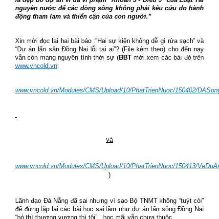
nguyên nước để các dòng sông không phải kêu cứu do hành
động tham lam và thiển cận của con người.”
Xin mời đọc lại hai bài báo :”Hai sự kiện không dễ gì rửa sạch” và
“Dự án lấn sân Đồng Nai lỗi tại ai”? (File kèm theo) cho đến nay
vẫn còn mang nguyên tính thời sự (
BBT
mời xem các bài đó trên
www.vncold.vn
:
www.vncold.vn/
Modules/CMS/Upload/10/PhatTrienNuoc/150402/DASon
và
www.vncold.vn/Modules/CMS/Upload/10/PhatTrienNuoc/150413/VeDuA
)
Lãnh đạo Đà Nẵng đã sai nhưng vì sao Bộ TNMT không “tuýt còi”
để đừng lặp lại các bài học sai lầm như dự án lấn sông Đồng Nai
“bỏ thì thương vương thì tội” , học mãi vẫn chưa thuộc.