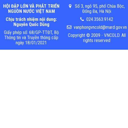
HỘI ĐẬP LỚN VÀ PHÁT TRIỂN
Số 3, ngõ 95, phố Chùa Bộc,
NGUỒN NƯỚC VIỆT NAM
Đống Đa, Hà Nội
Chịu trách nhiệm nội dung:
024.3563.9142
Nguyễn Quốc Dũng
vanphongvncold@mard.gov.vn
Giấy phép số: 68/GP-TTĐT, Bộ
Copyright © 2009 - VNCOLD. All
Thông tin và Truyền thông cấp
rights reserved
ngày 18/01/2021