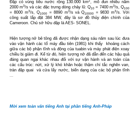
2
Đập có vùng tiêu nước rộng 130.000 km
, mô đun nhiều năm
3
3
2000 m
/s và các đặc trưng dòng chảy lũ: Q
= 7400 m
/s, Q
10
100
3
3
3
= 8000 m
/s, Q
= 8890 m
/s và Q
= 9830 m
/s. Với
1000
10000
công suất lắp đặt 384 MW, đây là sơ đồ thủy điện chính của
Cameroon. Chủ sở hữu đập là AES- SONEL.
Hiện tượng nở bê tông đã được nhận dạng sáu năm sau lúc đưa
vào vận hành các tổ máy đầu tiên (1981) khi thấy
khoảng cách
giữa các bộ phận tĩnh và động của tuabin và máy phát điện xoay
chiều bị giảm đi. Kể từ đó, hiện tượng nở đã dẫn đến các hậu quả
đáng quan ngại khác nhau đối với sự vận hành và an toàn của
các cấu trúc: nứt, xử lý khó khăn hoặc thậm chí tắc nghẽn van,
tràn đập quai
và cửa lấy nước, biến dạng của các bộ phận tĩnh
...
Mời xem toàn văn tiếng Anh tại phần tiếng Anh-Pháp