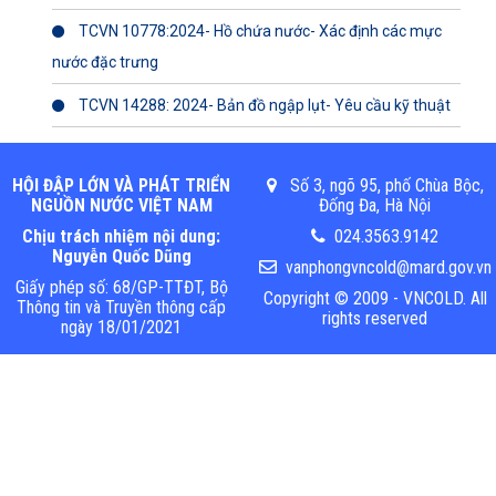
TCVN 10778:2024- Hồ chứa nước- Xác định các mực
nước đặc trưng
TCVN 14288: 2024- Bản đồ ngập lụt- Yêu cầu kỹ thuật
HỘI ĐẬP LỚN VÀ PHÁT TRIỂN
Số 3, ngõ 95, phố Chùa Bộc,
NGUỒN NƯỚC VIỆT NAM
Đống Đa, Hà Nội
Chịu trách nhiệm nội dung:
024.3563.9142
Nguyễn Quốc Dũng
vanphongvncold@mard.gov.vn
Giấy phép số: 68/GP-TTĐT, Bộ
Copyright © 2009 - VNCOLD. All
Thông tin và Truyền thông cấp
rights reserved
ngày 18/01/2021