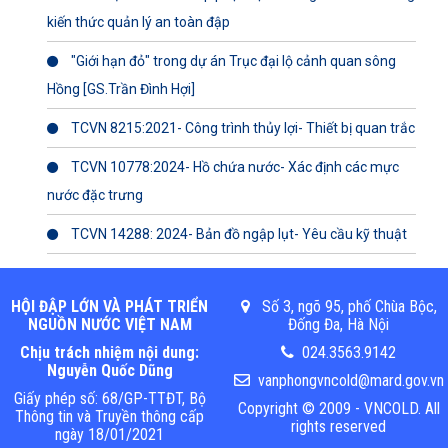
kiến thức quản lý an toàn đập
"Giới hạn đỏ" trong dự án Trục đại lộ cảnh quan sông
Hồng [GS.Trần Đình Hợi]
TCVN 8215:2021- Công trình thủy lợi- Thiết bị quan trắc
TCVN 10778:2024- Hồ chứa nước- Xác định các mực
nước đặc trưng
TCVN 14288: 2024- Bản đồ ngập lụt- Yêu cầu kỹ thuật
HỘI ĐẬP LỚN VÀ PHÁT TRIỂN
Số 3, ngõ 95, phố Chùa Bộc,
NGUỒN NƯỚC VIỆT NAM
Đống Đa, Hà Nội
Chịu trách nhiệm nội dung:
024.3563.9142
Nguyễn Quốc Dũng
vanphongvncold@mard.gov.vn
Giấy phép số: 68/GP-TTĐT, Bộ
Copyright © 2009 - VNCOLD. All
Thông tin và Truyền thông cấp
rights reserved
ngày 18/01/2021