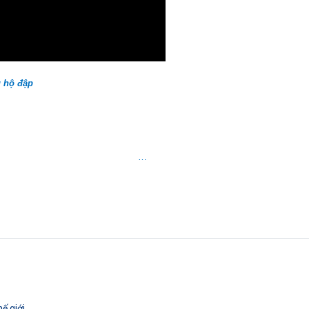
u hộ đập
…
ế giới