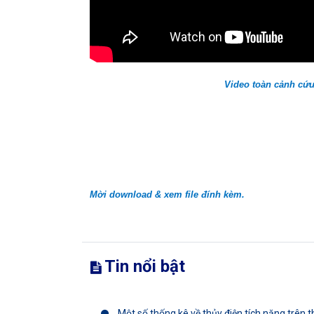
Video toàn cảnh cứ
Mời download & xem file đính kèm.
Tin nổi bật
Một số thống kê về thủy điện tích năng trên th