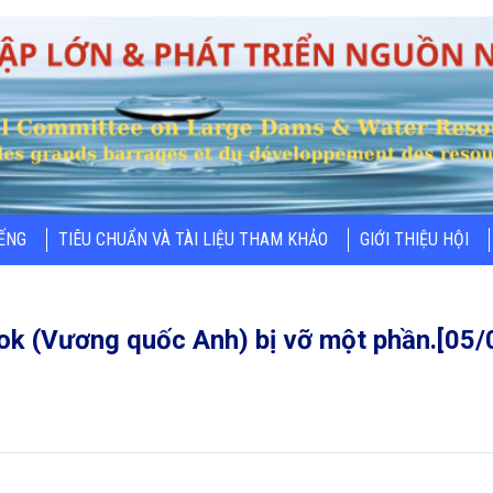
IẾNG
TIÊU CHUẨN VÀ TÀI LIỆU THAM KHẢO
GIỚI THIỆU HỘI
ok (Vương quốc Anh) bị vỡ một phần.[05/