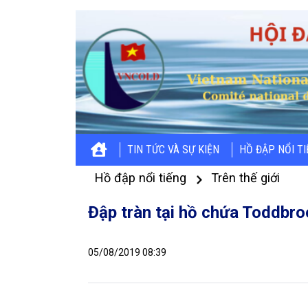
TIN TỨC VÀ SỰ KIỆN
HỒ ĐẬP NỔI T
Hồ đập nổi tiếng
Trên thế giới
Đập tràn tại hồ chứa Toddbro
05/08/2019 08:39