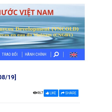
TRAO ĐỔI
HÀNH CHÍNH
08/19]
467
LIKE
SHARE