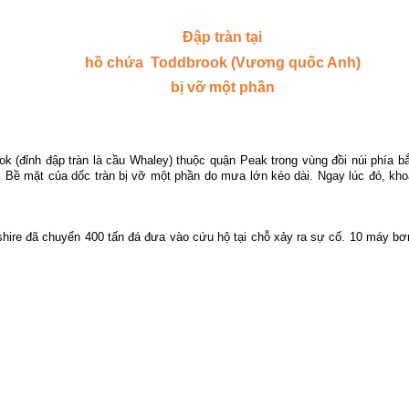
Đập tràn tại
hồ chứa
Toddbrook (Vương quốc Anh)
bị vỡ một phần
ook
(đỉnh đập tràn là cầu Whaley) thuộc quận Peak trong vùng đồi núi phía
Bề mặt của dốc tràn bị vỡ một phần do mưa lớn kéo dài. Ngay lúc đó, khoả
ire đã chuyển 400 tấn đá đưa vào cứu hộ tại chỗ xảy ra sự cố.
10 máy bơm