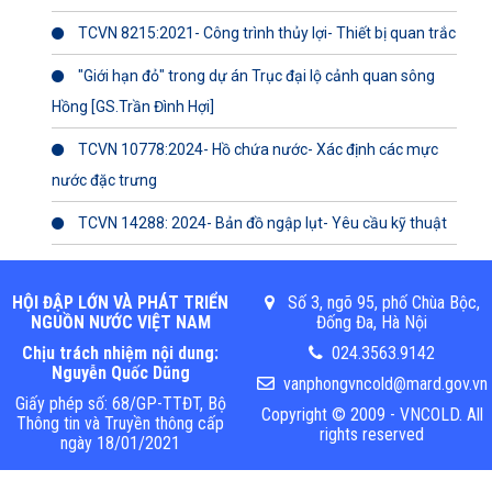
TCVN 8215:2021- Công trình thủy lợi- Thiết bị quan trắc
"Giới hạn đỏ" trong dự án Trục đại lộ cảnh quan sông
Hồng [GS.Trần Đình Hợi]
TCVN 10778:2024- Hồ chứa nước- Xác định các mực
nước đặc trưng
TCVN 14288: 2024- Bản đồ ngập lụt- Yêu cầu kỹ thuật
HỘI ĐẬP LỚN VÀ PHÁT TRIỂN
Số 3, ngõ 95, phố Chùa Bộc,
NGUỒN NƯỚC VIỆT NAM
Đống Đa, Hà Nội
Chịu trách nhiệm nội dung:
024.3563.9142
Nguyễn Quốc Dũng
vanphongvncold@mard.gov.vn
Giấy phép số: 68/GP-TTĐT, Bộ
Copyright © 2009 - VNCOLD. All
Thông tin và Truyền thông cấp
rights reserved
ngày 18/01/2021