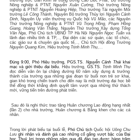
thường trực Ban Kinh tế trung ương
Cao Đức Phát
, Bộ trưởng
Nông nghiệp & PTNT
Nguyễn Xuân Cường
, Thứ trưởng Nông
nghiệp & PTNT
Nguyễn Hoàng Hiệp
, Thứ trưởng Tài nguyên Môi
trường
Lê Công Thành
, Nguyên Bộ trưởng Thủy lợi
Nguyễn Cảnh
Dinh
, Nguyên Ủy viên thường vụ Quốc hội
Vũ Mão
, các Nguyên
Thứ trưởng Nông nghiệp & PTNT
Vũ Trọng Hồng, Phạm Hồng
Giang, Hoàng Văn Thắng
, Nguyên Thứ trưởng Xây dựng
Tống
Văn Nga
, Phó Chủ tịch UBND TP Hà Nội
Nguyễn Ngọc Tuấn
và
lãnh đạo nhiều tỉnh & TP,.., Đại diện các sứ quán, các tổ chức,
các giáo sư & chuyên gia quốc tế,.., Chủ tịch Hội đồng Trường
Nguyễn Quang Kim
, Hiệu trưởng
Trịnh Minh Thụ
,…
Đúng 9:00, Phó Hiệu trưởng, PGS.TS.
Nguyễn Cảnh Thái
khai
mạc và giới thiệu đại biểu.
Hiệu trưởng,
GS.TS.
Trịnh Minh Thụ
đọc diễn văn ôn lại chặng đường 60 năm xây dựng & trưởng
thành của trường qua những giai đoạn từ buổi non trẻ sơ khai,
gian khó trong chiến tranh cho đến nay là một trường đại học bề
thế đồng thời khẳng định quyết tâm vượt qua những thử thách
mới, vững tiến trên đường phát triển.
Sau đó là nghi thức trao tặng Huân chương Lao động hạng nhất
(lần 2) cho nhà trường, Huân chương & Bằng khen cho các cá
nhân.
Trong lời phát biểu tại buổi lễ,
Phó Chủ tịch
Quốc hội
Uông Chu
Lưu
ghi nhận và đánh giá cao những cố gắng vượt bậc của Đại
học Thuỷ lợi trong những năm qua đã đào tạo được hàng trăm