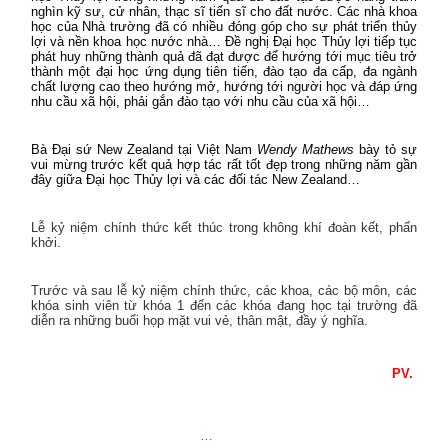
nghìn kỹ sư, cử nhân, thạc sĩ tiến sĩ cho đất nước. Các nhà khoa
học của Nhà trường đã có nhiều đóng góp cho sự phát triển thủy
lợi và nền khoa học nước nhà… Đề nghị Đại học Thủy lợi tiếp tục
phát huy những thành quả đã đạt được để hướng tới mục tiêu trở
thành một đại học ứng dụng tiên tiến, đào tạo đa cấp, đa ngành
chất lượng cao theo hướng mở, hướng tới người học và đáp ứng
nhu cầu xã hội, phải gắn đào tạo với nhu cầu của xã hội…
Bà Đại sứ New Zealand tại Việt Nam
Wendy Mathews
bày tỏ sự
vui mừng trước kết quả hợp tác rất tốt đẹp trong những năm gần
đây giữa Đại học Thủy lợi và các đối tác New Zealand…
Lễ kỷ niệm chính thức kết thúc trong không khí đoàn kết, phấn
khởi.
Trước và sau lễ kỷ niệm chính thức, các khoa, các bộ môn, các
khóa sinh viên từ khóa 1 đến các khóa đang học tại trường đã
diễn ra những buổi họp mặt vui vẻ, thân mật, đầy ý nghĩa.
PV.
…