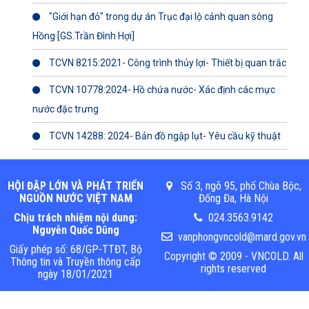
"Giới hạn đỏ" trong dự án Trục đại lộ cảnh quan sông
Hồng [GS.Trần Đình Hợi]
TCVN 8215:2021- Công trình thủy lợi- Thiết bị quan trắc
TCVN 10778:2024- Hồ chứa nước- Xác định các mực
nước đặc trưng
TCVN 14288: 2024- Bản đồ ngập lụt- Yêu cầu kỹ thuật
HỘI ĐẬP LỚN VÀ PHÁT TRIỂN
Số 3, ngõ 95, phố Chùa Bộc,
NGUỒN NƯỚC VIỆT NAM
Đống Đa, Hà Nội
Chịu trách nhiệm nội dung:
024.3563.9142
Nguyễn Quốc Dũng
vanphongvncold@mard.gov.vn
Giấy phép số: 68/GP-TTĐT, Bộ
Copyright © 2009 - VNCOLD. All
Thông tin và Truyền thông cấp
rights reserved
ngày 18/01/2021