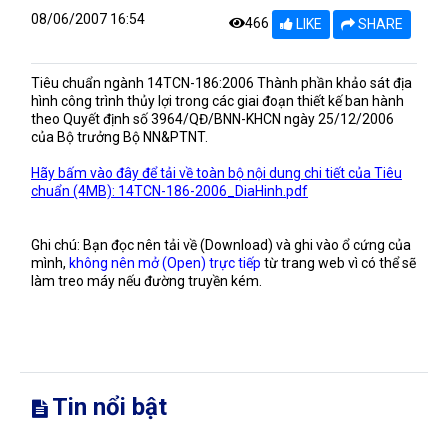
08/06/2007 16:54
466
LIKE
SHARE
Tiêu chuẩn ngành 14TCN-186:2006 Thành phần khảo sát địa
hình công trình thủy lợi trong các giai đoạn thiết kế ban hành
theo Quyết định số 3964/QĐ/BNN-KHCN ngày 25/12/2006
của Bộ trưởng Bộ NN&PTNT.
Hãy bấm vào đây để tải về toàn bộ nội dung chi tiết của Tiêu
chuẩn (4MB): 14TCN-186-2006_DiaHinh.pdf
Ghi chú: Bạn đọc nên tải về (Download) và ghi vào ổ cứng của
mình,
không nên mở (Open) trực tiếp
từ trang web vì có thể sẽ
làm treo máy nếu đường truyền kém.
Tin nổi bật