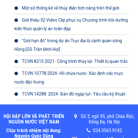
Một số thống kê về thủy điện tích năng trên thế giới
Giới thiệu 32 Video Clip phục vụ Chương trình bồi dưỡng
kiến thức quản lý an toàn đập
"Giới hạn đỏ" trong dự án Trục đại lộ cảnh quan sông
Hồng [GS.Trần Đình Hợi]
TCVN 8215:2021- Công trình thủy lợi- Thiết bị quan trắc
TCVN 10778:2024- Hồ chứa nước- Xác định các mực
nước đặc trưng
TCVN 14288: 2024- Bản đồ ngập lụt- Yêu cầu kỹ thuật
HỘI ĐẬP LỚN VÀ PHÁT TRIỂN
Số 3, ngõ 95, phố Chùa Bộc,
NGUỒN NƯỚC VIỆT NAM
Đống Đa, Hà Nội
Chịu trách nhiệm nội dung:
024.3563.9142
Nguyễn Quốc Dũng