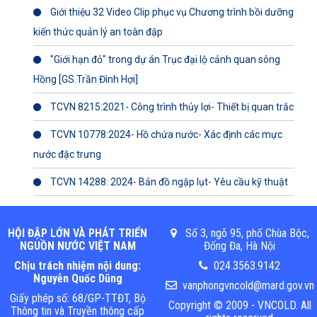
Giới thiệu 32 Video Clip phục vụ Chương trình bồi dưỡng
kiến thức quản lý an toàn đập
"Giới hạn đỏ" trong dự án Trục đại lộ cảnh quan sông
Hồng [GS.Trần Đình Hợi]
TCVN 8215:2021- Công trình thủy lợi- Thiết bị quan trắc
TCVN 10778:2024- Hồ chứa nước- Xác định các mực
nước đặc trưng
TCVN 14288: 2024- Bản đồ ngập lụt- Yêu cầu kỹ thuật
HỘI ĐẬP LỚN VÀ PHÁT TRIỂN
Số 3, ngõ 95, phố Chùa Bộc,
NGUỒN NƯỚC VIỆT NAM
Đống Đa, Hà Nội
Chịu trách nhiệm nội dung:
024.3563.9142
Nguyễn Quốc Dũng
vanphongvncold@mard.gov.vn
Giấy phép số: 68/GP-TTĐT, Bộ
Copyright © 2009 - VNCOLD. All
Thông tin và Truyền thông cấp