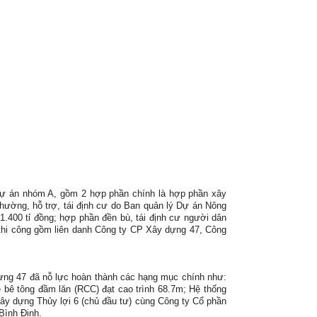
 dự án nhóm A, gồm 2 hợp phần chính là hợp phần xây
hường, hỗ trợ, tái định cư do Ban quản lý Dự án Nông
1.400 tỉ đồng; hợp phần đền bù, tái định cư người dân
u thi công gồm liên danh Công ty CP Xây dựng 47, Công
ựng 47 đã nỗ lực hoàn thành các hạng mục chính như:
 bê tông đầm lăn (RCC) đạt cao trình 68.7m; Hệ thống
ây dựng Thủy lợi 6 (chủ đầu tư) cùng Công ty Cổ phần
Bình Định.