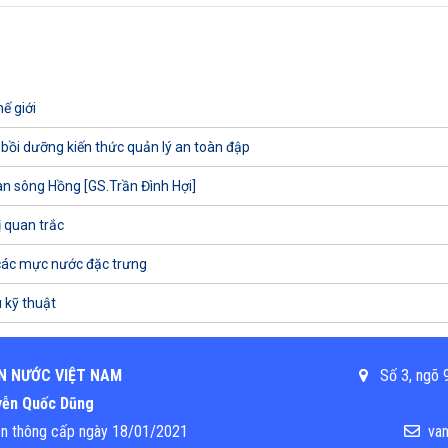
ế giới
 bồi dưỡng kiến thức quản lý an toàn đập
uan sông Hồng [GS.Trần Đình Hợi]
ị quan trắc
các mực nước đặc trưng
 kỹ thuật
N NƯỚC VIỆT NAM
Số 3, ngõ 9
uyễn Quốc Dũng
ền thông cấp ngày 18/01/2021
van