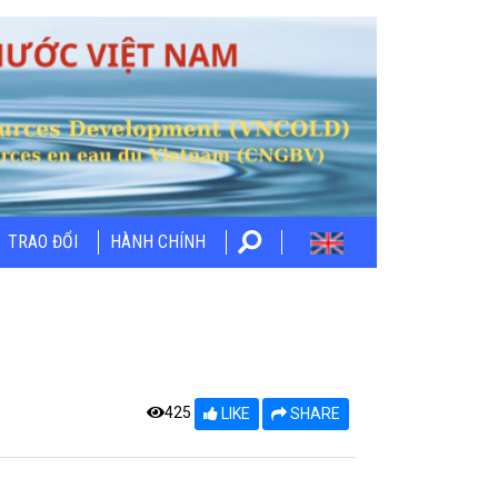
TRAO ĐỔI
HÀNH CHÍNH
425
LIKE
SHARE