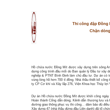
Thi công đập Đồng M
Chặn dòng
Hồ chứa nước Đồng Mít được xây dựng trên sông An L
dựng công trình đầu mối do Ban quản lý Đầu tư xây d
nghiệp & PTNT Bình Định làm chủ đầu tư. Dự án có tổn
vùng lòng hồ hơn 700 tỉ đồng. Nhà thầu thiết kế công
ty CP Cơ khí và Xây lắp 276, Viện Khoa học Thủy lợi 
Dự án Hồ chứa nước Đồng Mít được khởi công ngày 24
Hoàn thành Cống dẫn dòng; Kênh dẫn thượng lưu và Kê
đường giao thông phục vụ thi công… đảm bảo đủ điều
Xây dựng 47 (nhà thầu đứng đầu Liên danh) đã tổ chứ