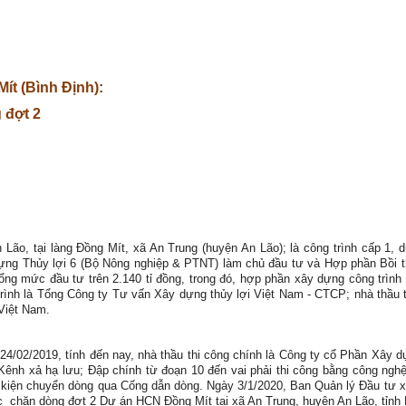
ít (Bình Định):
 đợt 2
ão, tại làng Đồng Mít, xã An Trung (huyện An Lão); là công trình cấp 1,
ựng Thủy lợi 6 (Bộ Nông nghiệp & PTNT) làm chủ đầu tư và Hợp phần Bồi t
g mức đầu tư trên 2.140 tỉ đồng, trong đó, hợp phần xây dựng công trình 
 trình là Tổng Công ty Tư vấn Xây dựng thủy lợi Việt Nam - CTCP; nhà thầ
Việt Nam.
/02/2019, tính đến nay, nhà thầu thi công chính là Công ty cổ Phần Xây d
nh xả hạ lưu; Đập chính từ đoạn 10 đến vai phải thi công bằng công nghệ
 kiện chuyển dòng qua Cống dẫn dòng.
Ngày 3/1/2020, Ban Quản lý Đầu tư x
c chặn dòng đợt 2 Dự án HCN Đồng Mít tại xã An Trung, huyện An Lão, tỉnh 