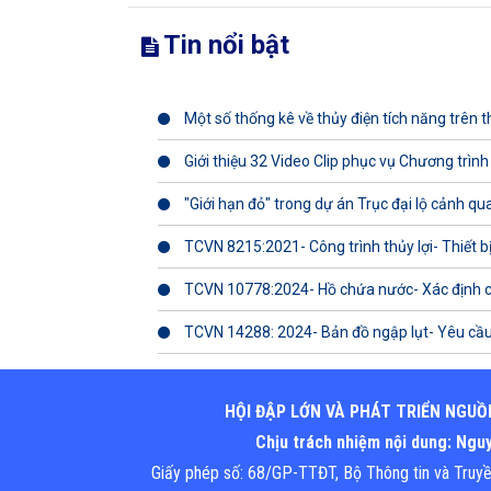
Tin nổi bật
Một số thống kê về thủy điện tích năng trên th
Giới thiệu 32 Video Clip phục vụ Chương trình
"Giới hạn đỏ" trong dự án Trục đại lộ cảnh q
TCVN 8215:2021- Công trình thủy lợi- Thiết b
TCVN 10778:2024- Hồ chứa nước- Xác định 
TCVN 14288: 2024- Bản đồ ngập lụt- Yêu cầu
HỘI ĐẬP LỚN VÀ PHÁT TRIỂN NGUỒ
Chịu trách nhiệm nội dung: Ng
Giấy phép số: 68/GP-TTĐT, Bộ Thông tin và Truy