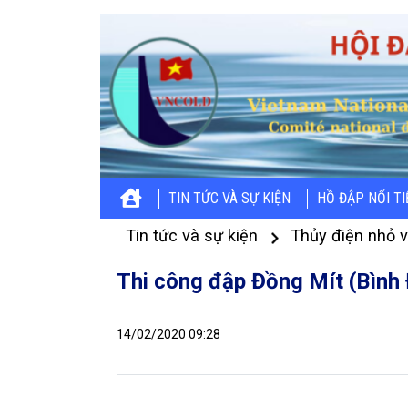
TIN TỨC VÀ SỰ KIỆN
HỒ ĐẬP NỔI T
Tin tức và sự kiện
Thủy điện nhỏ 
Thi công đập Đồng Mít (Bình 
14/02/2020 09:28