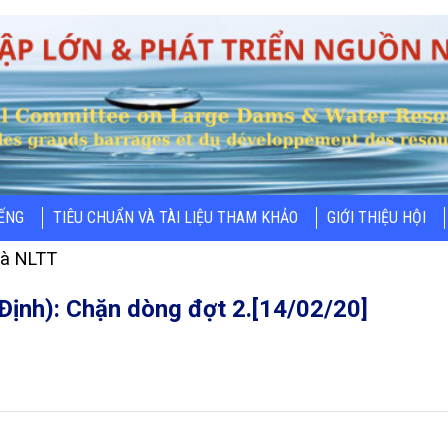
IẾNG
TIÊU CHUẨN VÀ TÀI LIỆU THAM KHẢO
GIỚI THIỆU HỘI
và NLTT
Định): Chặn dòng đợt 2.[14/02/20]