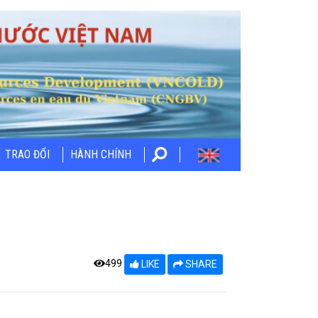
TRAO ĐỔI
HÀNH CHÍNH
499
LIKE
SHARE