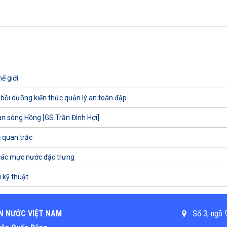
ế giới
 bồi dưỡng kiến thức quản lý an toàn đập
uan sông Hồng [GS.Trần Đình Hợi]
ị quan trắc
các mực nước đặc trưng
 kỹ thuật
N NƯỚC VIỆT NAM
Số 3, ngõ 9