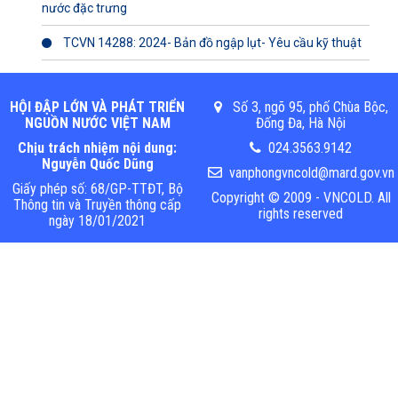
nước đặc trưng
TCVN 14288: 2024- Bản đồ ngập lụt- Yêu cầu kỹ thuật
HỘI ĐẬP LỚN VÀ PHÁT TRIỂN
Số 3, ngõ 95, phố Chùa Bộc,
NGUỒN NƯỚC VIỆT NAM
Đống Đa, Hà Nội
Chịu trách nhiệm nội dung:
024.3563.9142
Nguyễn Quốc Dũng
vanphongvncold@mard.gov.vn
Giấy phép số: 68/GP-TTĐT, Bộ
Copyright © 2009 - VNCOLD. All
Thông tin và Truyền thông cấp
rights reserved
ngày 18/01/2021