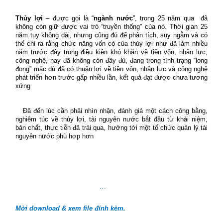
Thủy lợi
– được gọi là “
ngành nước
”, trong 25 năm qua
đã
không còn giữ được vai trò “truyền thống” của nó. Thời gian 25
năm tuy không dài, nhưng cũng đú để phân tích, suy ngẫm và có
thể chỉ ra rằng chức năng vốn có của thủy lợi như đã làm nhiều
năm trước đây trong điều kiện khó khăn về tiền vốn, nhân lực,
công nghệ, nay đã không còn đây đủ, đang trong tình trạng “long
đong” mặc dù đã có thuận lợi về tiền vôn, nhân lực và công nghệ
phát triển hơn trước gấp nhiều lần, kết quả đạt được chưa tương
xứng
Đã đến lúc cần phải nhìn nhận, đánh giá một cách công bằng,
nghiêm túc về thủy
lợi, tài nguyên nước bắt đầu từ khái niệm,
bản chất, thực tiễn đã trải qua, hướng tới một tổ chức quản lý tài
nguyên nước phù hợp hơn
…
Mời download & xem file đính kèm.