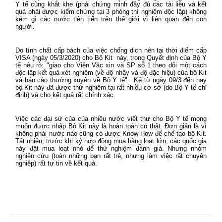
Y tế cũng khắt khe (phải chứng minh đầy đủ các tài liệu và kết
quả phải được kiểm chứng tại 3 phòng thí nghiệm độc lập) không
kém gì các nước tiên tiến trên thế giới vì liên quan đến con
người.
Do tính chất cấp bách của việc chống dịch nên tại thời điểm cấp
VISA (ngày 05/3/2020) cho Bộ Kit
này, trong Quyết định của Bộ Y
tế nêu rõ: "giao cho Viện Văc xin và SP số 1 theo dõi một cách
độc lập kết quả xét nghiệm (về độ nhậy và độ đặc hiệu) của bộ Kit
và báo cáo thường xuyên về Bộ Y tế".
Kể từ ngày 09/3 đến nay
bộ Kit này đã được thử nghiệm tại rất nhiều cơ sở (do Bộ Y tế chỉ
định) và cho kết quả rất chính xác.
Việc các đại sứ của của nhiều nước viết thư cho Bộ Y tế mong
muốn được nhập Bộ Kit này là hoàn toàn có thật. Đơn giản là vì
không phải nước nào cũng có được Know-How để chế tạo bộ Kit.
Tất nhiên, trước khi ký hợp đồng mua hàng loạt lớn, các quốc gia
này đặt mua loạt nhỏ để thử nghiệm đánh giá. Nhưng nhóm
nghiên cứu (toàn những bạn rất trẻ, nhưng làm việc rất chuyên
nghiệp) rất tự tin về kết quả.