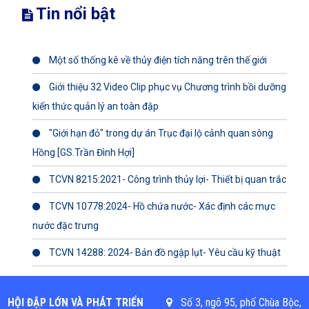
Tin nổi bật
Một số thống kê về thủy điện tích năng trên thế giới
Giới thiệu 32 Video Clip phục vụ Chương trình bồi dưỡng
kiến thức quản lý an toàn đập
"Giới hạn đỏ" trong dự án Trục đại lộ cảnh quan sông
Hồng [GS.Trần Đình Hợi]
TCVN 8215:2021- Công trình thủy lợi- Thiết bị quan trắc
TCVN 10778:2024- Hồ chứa nước- Xác định các mực
nước đặc trưng
TCVN 14288: 2024- Bản đồ ngập lụt- Yêu cầu kỹ thuật
HỘI ĐẬP LỚN VÀ PHÁT TRIỂN
Số 3, ngõ 95, phố Chùa Bộc,