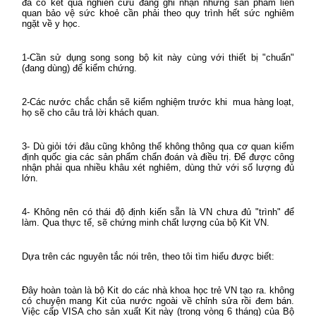
đã có kết quả nghiên cứu đáng ghi nhận nhưng sản phẩm liên
quan bảo vệ sức khoẻ cần phải theo quy trình hết sức nghiêm
ngặt về y học.
1-Cần sử dụng song song bộ kit này cùng với thiết bị "chuẩn"
(đang dùng) để kiểm chứng.
2-Các nước chắc chắn sẽ kiểm nghiệm trước khi
mua hàng loạt,
họ sẽ cho câu trả lời khách quan.
3- Dù giỏi tới đâu cũng không thể không thông qua cơ quan kiểm
định quốc gia các sản phẩm chẩn đoán và điều trị. Để được công
nhận phải qua nhiều khâu xét nghiêm, dùng thử với số lượng đủ
lớn.
4- Không nên có thái độ định kiến sẵn là VN chưa đủ "trình" để
làm. Qua thực tế, sẽ chứng minh chất lượng của bộ Kit VN.
Dựa trên các nguyên tắc nói trên, theo tôi tìm hiểu được biết:
Đây hoàn toàn là bộ Kit do các nhà khoa học trẻ VN tạo ra. không
có chuyện mang Kit của nước ngoài về chỉnh sửa rồi đem bán.
Việc cấp VISA cho sản xuất Kit này (trong vòng 6 tháng) của Bộ