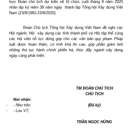
trực Đoàn chủ tịch dự kiến sẽ tổ chức cuối tháng 8 năm 2020
nhân dịp kỷ niệm 38 năm ngày
thành lập Tổng hội Xây dựng Việt
Nam (23/8/1982-23/8/2020).
Đoàn Chủ tịch Tổng hội Xây dựng Việt Nam đề nghị các
Hội ngành, Hội
xây dựng các tỉnh thành phố và Hội tập thể cùng
các hội viên nỗ lực đóng g
óp cho các văn bản quy phạm Pháp
luật được hoàn thiện, có tính khả thi cao, góp phần giảm bớt
những thủ tục hành chính phiền hà, thúc đẩy ngành xây dựng
ngày càng phát triển.
TM ĐOÀN CHỦ TICH
CHỦ TỊCH
Nơi nhận:
-
- Như trên
(Đã ký)
-
- Lưu VT;
TRẦN NGỌC HỪNG