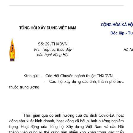
CỘNG HÒA XÃ HỘI
TỔNG HỘI XÂY DỰNG VIỆT NAM
Độc lập - T
Số: 29
/THXDVN
V/v: Tiếp tục thúc đẩy
Hà N
các họat động Hội
Kính g
ửi
: -
Các Hội Chuyên ngành thuộc THXDVN
-
Các Hội xây dựng các tỉnh, thành phố trực
thuộc trung ương
Thời gian qua do ảnh hưởng của đại dịch Covid-19, hoạt
động sản xuất kinh doanh, hoạt động xã hội bị ảnh hưởng nghiêm
trọng. Hoạt động của Tổng hội Xây dựng Việt Nam và các Hội
thành viên cũng vì thế cũng gặp nhiều khó khăn trong việc triển