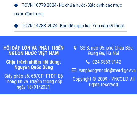
TCVN 10778:2024- Hồ chứa nước- Xác định các mực
nước đặc trưng
TCVN 14288: 2024- Bản đồ ngập lụt- Yêu cầu kỹ thuật
HỘI ĐẬP LỚN VÀ PHÁT TRIỂN
Số 3, ngõ 95, phố Chùa Bộc,
NGUỒN NƯỚC VIỆT NAM
Đống Đa, Hà Nội
Chịu trách nhiệm nội dung:
024.3563.9142
Nguyễn Quốc Dũng
vanphongvncold@mard.gov.vn
Giấy phép số: 68/GP-TTĐT, Bộ
Copyright © 2009 - VNCOLD. All
Thông tin và Truyền thông cấp
rights reserved
ngày 18/01/2021