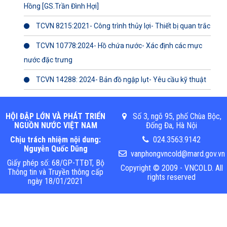
Hồng [GS.Trần Đình Hợi]
TCVN 8215:2021- Công trình thủy lợi- Thiết bị quan trắc
TCVN 10778:2024- Hồ chứa nước- Xác định các mực
nước đặc trưng
TCVN 14288: 2024- Bản đồ ngập lụt- Yêu cầu kỹ thuật
HỘI ĐẬP LỚN VÀ PHÁT TRIỂN
Số 3, ngõ 95, phố Chùa Bộc,
NGUỒN NƯỚC VIỆT NAM
Đống Đa, Hà Nội
Chịu trách nhiệm nội dung:
024.3563.9142
Nguyễn Quốc Dũng
vanphongvncold@mard.gov.vn
Giấy phép số: 68/GP-TTĐT, Bộ
Copyright © 2009 - VNCOLD. All
Thông tin và Truyền thông cấp
rights reserved
ngày 18/01/2021