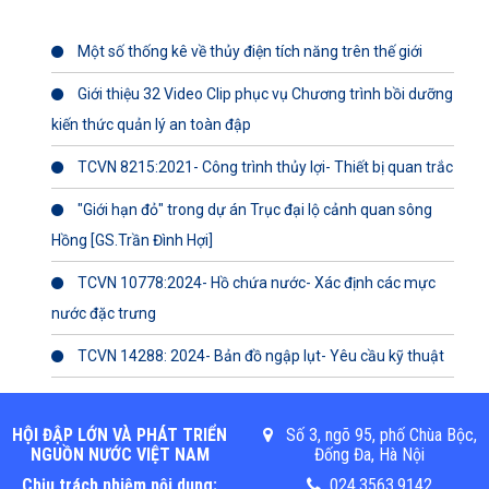
Một số thống kê về thủy điện tích năng trên thế giới
Giới thiệu 32 Video Clip phục vụ Chương trình bồi dưỡng
kiến thức quản lý an toàn đập
TCVN 8215:2021- Công trình thủy lợi- Thiết bị quan trắc
"Giới hạn đỏ" trong dự án Trục đại lộ cảnh quan sông
Hồng [GS.Trần Đình Hợi]
TCVN 10778:2024- Hồ chứa nước- Xác định các mực
nước đặc trưng
TCVN 14288: 2024- Bản đồ ngập lụt- Yêu cầu kỹ thuật
HỘI ĐẬP LỚN VÀ PHÁT TRIỂN
Số 3, ngõ 95, phố Chùa Bộc,
NGUỒN NƯỚC VIỆT NAM
Đống Đa, Hà Nội
Chịu trách nhiệm nội dung:
024.3563.9142