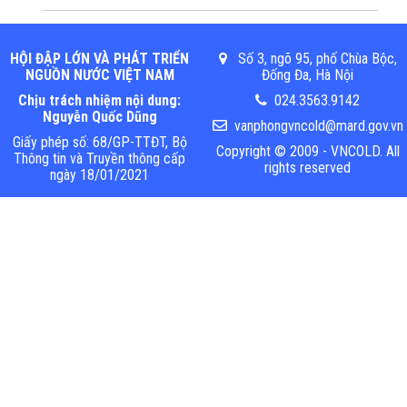
HỘI ĐẬP LỚN VÀ PHÁT TRIỂN
Số 3, ngõ 95, phố Chùa Bộc,
NGUỒN NƯỚC VIỆT NAM
Đống Đa, Hà Nội
Chịu trách nhiệm nội dung:
024.3563.9142
Nguyễn Quốc Dũng
vanphongvncold@mard.gov.vn
Giấy phép số: 68/GP-TTĐT, Bộ
Copyright © 2009 - VNCOLD. All
Thông tin và Truyền thông cấp
rights reserved
ngày 18/01/2021