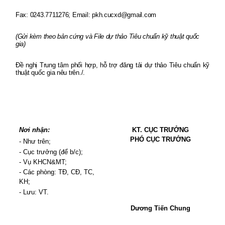
Fax: 0243.7711276; Email: pkh.cucxd@gmail.com
(Gửi kèm theo bản cứng và File dự thảo Tiêu chuẩn kỹ thuật quốc
gia)
Đề nghị Trung tâm phối hợp, hỗ trợ đăng tải dự thảo Tiêu chuẩn kỹ
thuật quốc gia nêu trên./.
Nơi nhận:
KT. CỤC TRƯỞNG
PHÓ CỤC TRƯỞNG
- Như trên;
- Cục trưởng (để b/c);
- Vụ KHCN&MT;
- Các phòng: TĐ, CĐ, TC,
KH;
- Lưu: VT.
Dương Tiến Chung