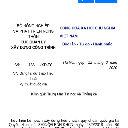
BỘ NÔNG NGHIỆP
CỘNG HOÀ XÃ HỘI CHỦ NGHĨA
VÀ PHÁT TRIỂN NÔNG
VIỆT NAM
THÔN
CỤC QUẢN LÝ
Độc lập - Tự do - Hạnh phúc
XÂY DỰNG CÔNG TRÌNH
Hà Nội, ngày
12
tháng
8
năm
Số:
1138
/XD-TC
2020
V/v đăng tải dự thảo Tiêu
chuẩn
kỹ thuật quốc gia
Kính gửi: Trung tâm Tin học và Thống kê
Thực hiện kế hoạch xây dựng tiêu chuẩn, quy chuẩn quốc gia tại
Quyết định số 3709/QĐ-BNN-KHCN ngày 25/9/2018 của Bộ