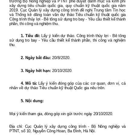
trưởng Bộ Nông nghiệp và PTNT phê duyệt danh mục và kinh phí
xây dựng tiêu chuẩn quốc gia, quy chuẩn kỹ thuật quốc gia năm
2019. Cục Quản lý xây dựng công trình đề nghị Trung tâm Tin học
và Thống kê đăng toàn văn dự
thảo Tiêu chuẩn kỹ thuật quốc gia
Công trình thủy lợi - Bê tông sử dụng tro bay - Yêu cầu thiết kế thành
phần, thi công và nghiệm thu.
1. Tiêu đề:
Lấy ý kiến dự thảo. Công trình thủy lợi - Bê tông
sử dụng tro bay - Yêu cầu thiết kế thành phần, thi công và nghiệm
thu.
2. Ngày bắt đầu:
20/8/2020.
3. Ngày hết hạn:
20/10/2020.
4. Mô tả:
Lấy ý kiến đóng góp của các cơ quan, đơn vị, cá
nhân về dự thảo Tiêu
chuẩn kỹ thuật Quốc gia
nêu trên.
5. Nội dung:
Mọi ý kiến tham gia, đóng góp xin gửi trước ngày 20/10/2020.
Địa chỉ: Cục Quản lý xây dựng công trình - Bộ Nông nghiệp và
PTNT, số 10, Nguyễn Công Hoan, Ba Đình, Hà Nội.