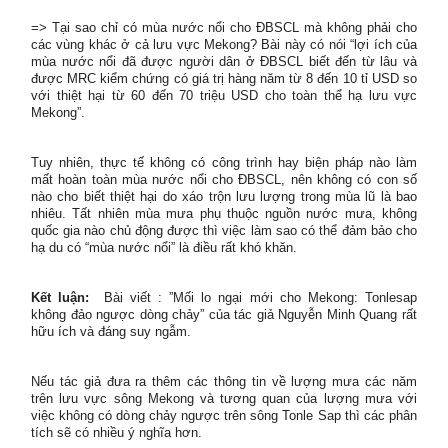
=> Tại sao chỉ có mùa nước nổi cho ĐBSCL mà không phải cho
các vùng khác ở cả lưu vực Mekong? Bài này có nói “lợi ích của
mùa nước nổi đã được người dân ở ĐBSCL biết đến từ lâu và
được MRC kiểm chứng có giá trị hàng năm từ 8 đến 10 tỉ USD so
với thiệt hại từ 60 đến 70 triệu USD cho toàn thể hạ lưu vực
Mekong”.
Tuy nhiên, thực tế không có công trình hay biện pháp nào làm
mất hoàn toàn mùa nước nổi cho ĐBSCL, nên không có con số
nào cho biết thiệt hại do xáo trộn lưu lượng trong mùa lũ là bao
nhiêu. Tất nhiên mùa mưa phụ thuộc nguồn nước mưa, không
quốc gia nào chủ động được thì việc làm sao có thể đảm bảo cho
hạ du có “mùa nước nổi” là điều rất khó khăn.
Kết luận:
Bài viết : ”Mối lo ngại mới cho Mekong: Tonlesap
không đảo ngược dòng chảy” của tác giả Nguyễn Minh Quang rất
hữu ích và đáng suy ngẫm.
Nếu tác giả đưa ra thêm các thông tin về lượng mưa các năm
trên lưu vực sông Mekong và tương quan của lượng mưa với
việc không có dòng chảy ngược trên sông Tonle Sap thì các phân
tích sẽ có nhiều ý nghĩa hơn.