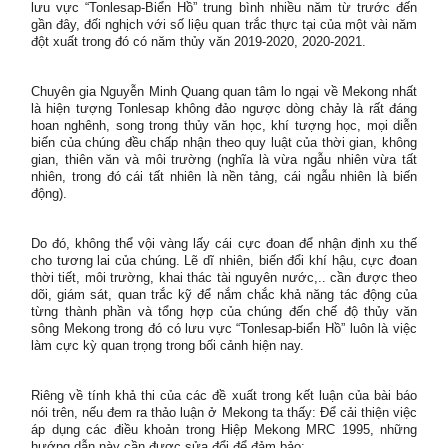
lưu vực “Tonlesap-Biển Hồ” trung bình nhiều năm từ trước đến
gần đây, đối nghịch với số liệu quan trắc thực tại của một vài năm
đột xuất trong đó có năm thủy văn 2019-2020, 2020-2021.
Chuyên gia Nguyễn Minh Quang quan tâm lo ngại về Mekong nhất
là hiện tượng Tonlesap không đảo ngược dòng chảy là rất đáng
hoan nghênh, song trong thủy văn học, khí tượng học, mọi diễn
biến của chúng đều chấp nhận theo quy luật của thời gian, không
gian, thiên văn và môi trường (nghĩa là vừa ngẫu nhiên vừa tất
nhiên, trong đó cái tất nhiên là nền tảng, cái ngẫu nhiên là biến
động).
Do đó, không thể vội vàng lấy cái cực đoan để nhận định xu thế
cho tương lai của chúng. Lẽ dĩ nhiên, biến đổi khí hậu, cực đoan
thời tiết, môi trường, khai thác tài nguyên nước,.. cần được theo
dõi, giám sát, quan trắc kỹ để nắm chắc khả năng tác động của
từng thành phần và tổng hợp của chúng đến chế độ thủy văn
sông Mekong trong đó có lưu vực “Tonlesap-biển Hồ” luôn là việc
làm cực kỳ quan trọng trong bối cảnh hiện nay.
Riêng về tính khả thi của các đề xuất trong kết luận của bài báo
nói trên, nếu đem ra thảo luận ở Mekong ta thấy: Để cải thiện việc
áp dụng các điều khoản trong Hiệp Mekong MRC 1995, những
hướng dẫn này cần được sửa đổi để đảm bảo: