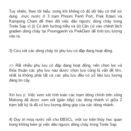
Tuy nhiên, theo tôi hiểu, trong khi không có đủ dữ liệu có thể sử
dụng mực nước ở 3 trạm Phnom Penh Port, Prek Kdam và
Kampong Cham để theo dõi việc đảo ngược dòng chảy trong
Tonle Sap vì (i) Có ảnh hưởng triều và (ii) Căn cứ vào chênh lệch
gradien dòng chảy tại Pnomgpenh và PrekDam để tính lưu lượng
vào ra.
3) Cứu xét các dòng chảy từ phụ lưu có đập đang hoạt động.
=> Rất nhiều phụ lưu có đập đang hoạt động, nên chọn lọc và
thỏa thuận các phụ lưu nào được chọn lựa cũng là vấn đề lớn,
nhất là không phải tất cả các phụ lưu đều có số liệu lưu lượng
đáng tin cậy.
Xin lưu ý: Việc xem xét tính toán các trạm dòng chính trên sông
Mekong đã được xem xét (gián tiếp) các dòng nhánh vì giữa 2
trạm bất kỳ là đã có lưu lượng đóng góp của các dòng nhánh.
4) Duy trì mùa nước nổi cho ĐBSCL, một sự kiện thủy học quan
trọng không kém gì việc đảo ngược dòng chảy trong Tonle Sap.