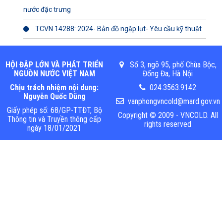
nước đặc trưng
TCVN 14288: 2024- Bản đồ ngập lụt- Yêu cầu kỹ thuật
HỘI ĐẬP LỚN VÀ PHÁT TRIỂN
Số 3, ngõ 95, phố Chùa Bộc,
NGUỒN NƯỚC VIỆT NAM
Đống Đa, Hà Nội
Chịu trách nhiệm nội dung:
024.3563.9142
Nguyễn Quốc Dũng
vanphongvncold@mard.gov.vn
Giấy phép số: 68/GP-TTĐT, Bộ
Copyright © 2009 - VNCOLD. All
Thông tin và Truyền thông cấp
rights reserved
ngày 18/01/2021