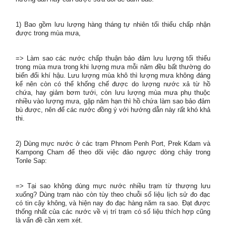
1) Bao gồm lưu lượng hàng tháng tự nhiên tối thiểu chấp nhận
được trong mùa mưa,
=> Làm sao các nước chấp thuận bảo đảm lưu lượng tối thiểu
trong mùa mưa trong khi lượng mưa mỗi năm đều bất thường do
biến đổi khí hậu. Lưu lượng mùa khô thì lượng mưa không đáng
kể nên còn có thể khống chế được do lượng nước xả từ hồ
chứa, hay giảm bơm tưới, còn lưu lượng mùa mưa phụ thuộc
nhiều vào lượng mưa, gặp năm hạn thì hồ chứa làm sao bảo đảm
bù được, nên để các nước đồng ý với hướng dẫn này rất khó khả
thi.
2) Dùng mực nước ở các trạm Phnom Penh Port, Prek Kdam và
Kampong Cham để theo dõi việc đảo ngược dòng chảy trong
Tonle Sap:
=> Tại sao không dùng mực nước nhiều trạm từ thượng lưu
xuống? Dùng trạm nào còn tùy theo chuỗi số liệu lịch sử đo đạc
có tin cậy không, và hiện nay đo đạc hàng năm ra sao. Đạt được
thống nhất của các nước về vị trí trạm có số liệu thích hợp cũng
là vấn đề cần xem xét.