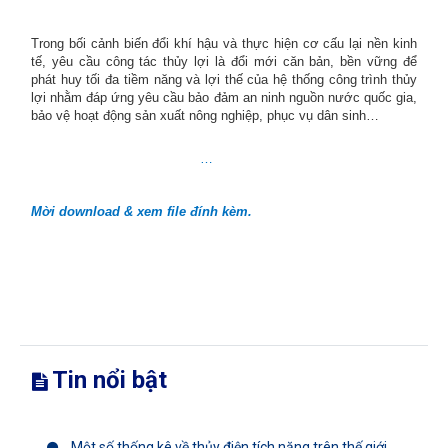
Trong bối cảnh biến đổi khí hậu và thực hiện cơ cấu lại nền kinh
tế, yêu cầu công tác thủy lợi là đổi mới căn bản, bền vững để
phát huy tối đa tiềm năng và lợi thế của hệ thống công trình thủy
lợi nhằm đáp ứng yêu cầu bảo đảm an ninh nguồn nước quốc gia,
bảo vệ hoạt động sản xuất nông nghiệp, phục vụ dân sinh…
…
Mời download & xem file đính kèm.
Tin nổi bật
Một số thống kê về thủy điện tích năng trên thế giới