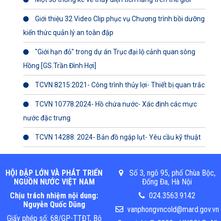
Giới thiệu 32 Video Clip phục vụ Chương trình bồi dưỡng
kiến thức quản lý an toàn đập
"Giới hạn đỏ" trong dự án Trục đại lộ cảnh quan sông
Hồng [GS.Trần Đình Hợi]
TCVN 8215:2021- Công trình thủy lợi- Thiết bị quan trắc
TCVN 10778:2024- Hồ chứa nước- Xác định các mực
nước đặc trưng
TCVN 14288: 2024- Bản đồ ngập lụt- Yêu cầu kỹ thuật
HỘI ĐẬP LỚN VÀ PHÁT TRIỂN
Số 3, ngõ 95, phố Chùa Bộc,
NGUỒN NƯỚC VIỆT NAM
Đống Đa, Hà Nội
Chịu trách nhiệm nội dung:
024.3563.9142
Nguyễn Quốc Dũng
vanphongvncold@mard.gov.vn
Giấy phép số: 68/GP-TTĐT, Bộ