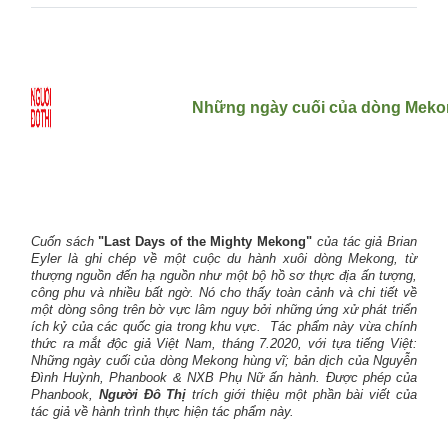
Những ngày cuối của dòng Mekong
Cuốn sách
"Last Days of the Mighty Mekong"
của tác giả Brian
Eyler là ghi chép về một cuộc du hành xuôi dòng Mekong, từ
thượng nguồn đến hạ nguồn như một bộ hồ sơ thực địa ấn tượng,
công phu và nhiều bất ngờ. Nó cho thấy toàn cảnh và chi tiết về
một dòng sông trên bờ vực lâm nguy bởi những ứng xử phát triển
ích kỷ của các quốc gia trong khu vực. Tác phẩm này vừa chính
thức ra mắt độc giả Việt Nam, tháng 7.2020, với tựa tiếng Việt:
Những ngày cuối của dòng Mekong hùng vĩ; bản dịch của Nguyễn
Đình Huỳnh, Phanbook & NXB Phụ Nữ ấn hành. Được phép của
Phanbook,
Người Đô Thị
trích giới thiệu một phần bài viết của
tác giả về hành trình thực hiện tác phẩm này.