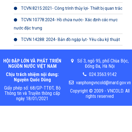
TCVN 8215:2021- Công trình thủy lợi- Thiết bị quan trắc
TCVN 10778:2024- Hồ chứa nước- Xác định các mực
nước đặc trưng
TCVN 14288: 2024- Bản đồ ngập lụt- Yêu cầu kỹ thuật
HỘI ĐẬP LỚN VÀ PHÁT TRIỂN
Số 3, ngõ 95, phố Chùa Bộc,
NGUỒN NƯỚC VIỆT NAM
Đống Đa, Hà Nội
Chịu trách nhiệm nội dung:
024.3563.9142
Nguyễn Quốc Dũng
vanphongvncold@mard.gov.vn
Giấy phép số: 68/GP-TTĐT, Bộ
Copyright © 2009 - VNCOLD. All
Thông tin và Truyền thông cấp
rights reserved
ngày 18/01/2021