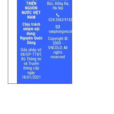
TRIỂN
Bộc, Đống Đa,
NGUỒN
Hà Nội
NƯỚC VIỆT
NAM
024.3563.9142
Chịu trách
nhiệm nội
vanphongvncold@mard.gov.vn
dung:
Nguyễn Quốc
Copyright ©
Dũng
2009 -
VNCOLD. All
Giấy phép số:
rights
68/GP-TTĐT,
reserved
Bộ Thông tin
và Truyền
thông cấp
ngày
18/01/2021