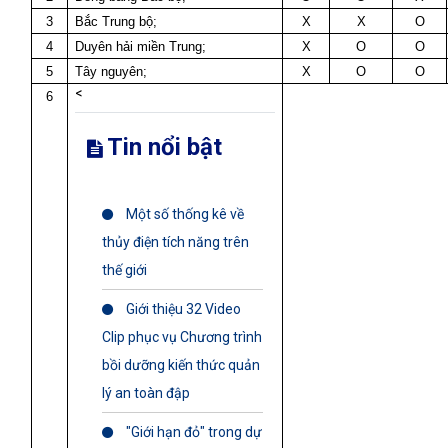
3
Bắc Trung bộ;
X
X
O
4
Duyên hải miền Trung;
X
O
O
5
Tây nguyên;
X
O
O
<
6
Tin nổi bật
Một số thống kê về
thủy điện tích năng trên
thế giới
Giới thiệu 32 Video
Clip phục vụ Chương trình
bồi dưỡng kiến thức quản
lý an toàn đập
"Giới hạn đỏ" trong dự