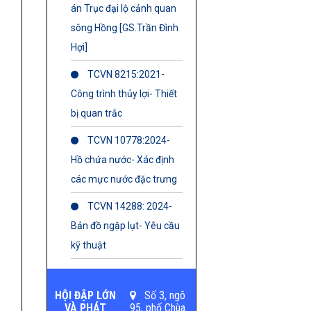
án Trục đại lộ cảnh quan
sông Hồng [GS.Trần Đình
Hợi]
TCVN 8215:2021-
Công trình thủy lợi- Thiết
bị quan trắc
TCVN 10778:2024-
Hồ chứa nước- Xác định
các mực nước đặc trưng
TCVN 14288: 2024-
Bản đồ ngập lụt- Yêu cầu
kỹ thuật
HỘI ĐẬP LỚN
Số 3, ngõ
VÀ PHÁT
95, phố Chùa