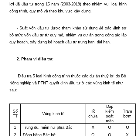
lợi đã đầu tư trong 15 năm (2003-2018) theo nhiệm vụ, loại hình
công trình, quy mô và theo khu vực xây dựng.
- Suất vốn đầu tư được tham khảo sử dụng để xác định sơ
bộ mức vốn đầu tư từ quy mô, nhiệm vụ dự án trong công tác lập
quy hoạch, xây dựng kế hoạch đầu tư trung hạn, dài hạn.
2. Phạm vi điều tra:
Điều tra 5 loại hình công trình thuộc các dự án thuỷ lợi do Bộ
Nông nghiệp và PTNT quyết định đầu tư ở các vùng kinh tế như
sau:
Đập
Số
Hồ
kiểm
Trạm
Vùng kinh tế
TT
chứa
soát
bơm
mặn
1
Trung du, miền núi phía Bắc
X
O
O
2
Đồng bằng Bắc bộ;
O
O
X