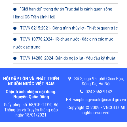
"Giới hạn đỏ" trong dự án Trục đại lộ cảnh quan sông
Hồng [GS.Trần Đình Hợi]
TCVN 8215:2021- Công trình thủy lợi- Thiết bị quan trắc
TCVN 10778:2024- Hồ chứa nước- Xác định các mực
nước đặc trưng
TCVN 14288: 2024- Bản đồ ngập lụt- Yêu cầu kỹ thuật
HỘI ĐẬP LỚN VÀ PHÁT TRIỂN
Số 3, ngõ 95, phố Chùa Bộc,
NGUỒN NƯỚC VIỆT NAM
Đống Đa, Hà Nội
Chịu trách nhiệm nội dung:
024.3563.9142
Nguyễn Quốc Dũng
vanphongvncold@mard.gov.vn
Giấy phép số: 68/GP-TTĐT, Bộ
Copyright © 2009 - VNCOLD. All
Thông tin và Truyền thông cấp
rights reserved
ngày 18/01/2021