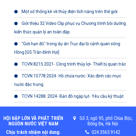
Một số thống kê về thủy điện tích năng trên thế giới
Giới thiệu 32 Video Clip phục vụ Chương trình bồi dưỡng
kiến thức quản lý an toàn đập
"Giới hạn đỏ" trong dự án Trục đại lộ cảnh quan sông
Hồng [GS.Trần Đình Hợi]
TCVN 8215:2021- Công trình thủy lợi- Thiết bị quan trắc
TCVN 10778:2024- Hồ chứa nước- Xác định các mực
nước đặc trưng
TCVN 14288: 2024- Bản đồ ngập lụt- Yêu cầu kỹ thuật
HỘI ĐẬP LỚN VÀ PHÁT TRIỂN
Số 3, ngõ 95, phố Chùa Bộc,
NGUỒN NƯỚC VIỆT NAM
Đống Đa, Hà Nội
Chịu trách nhiệm nội dung:
024.3563.9142