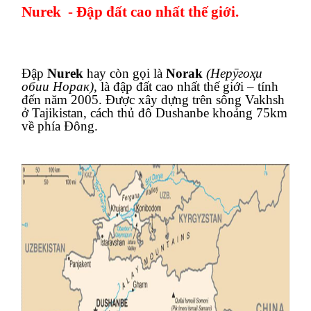
Nurek
- Đập đất cao nhất thế giới.
Đập
Nurek
hay còn gọi là
Norak
(Нер
ӯ
гоҳи
обии Норак)
, là đập đất cao nhất thế giới – tính
đến năm 2005. Được xây dựng trên sông Vakhsh
ở
Tajikistan
, cách thủ đô
Dushanbe
khoảng 75km
về phía Đông.