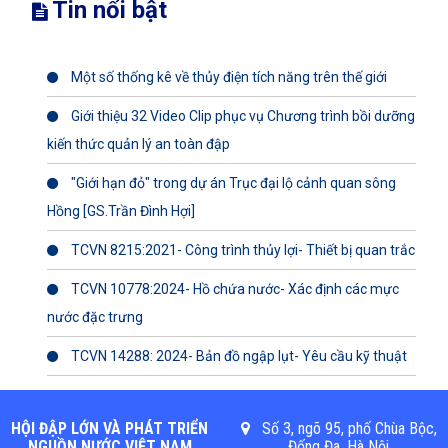
Tin nổi bật
Một số thống kê về thủy điện tích năng trên thế giới
Giới thiệu 32 Video Clip phục vụ Chương trình bồi dưỡng
kiến thức quản lý an toàn đập
"Giới hạn đỏ" trong dự án Trục đại lộ cảnh quan sông
Hồng [GS.Trần Đình Hợi]
TCVN 8215:2021- Công trình thủy lợi- Thiết bị quan trắc
TCVN 10778:2024- Hồ chứa nước- Xác định các mực
nước đặc trưng
TCVN 14288: 2024- Bản đồ ngập lụt- Yêu cầu kỹ thuật
HỘI ĐẬP LỚN VÀ PHÁT TRIỂN
Số 3, ngõ 95, phố Chùa Bộc,
NGUỒN NƯỚC VIỆT NAM
Đống Đa, Hà Nội