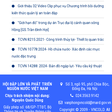
Giới thiệu 32 Video Clip phục vụ Chương trình bồi dưỡng
kiến thức quản lý an toàn đập
"Giới hạn đỏ" trong dự án Trục đại lộ cảnh quan sông
Hồng [GS.Trần Đình Hợi]
TCVN 8215:2021- Công trình thủy lợi- Thiết bị quan trắc
TCVN 10778:2024- Hồ chứa nước- Xác định các mực
nước đặc trưng
TCVN 14288: 2024- Bản đồ ngập lụt- Yêu cầu kỹ thuật
HỘI ĐẬP LỚN VÀ PHÁT TRIỂN
Số 3, ngõ 95, phố Chùa Bộc,
NGUỒN NƯỚC VIỆT NAM
Đống Đa, Hà Nội
Chịu trách nhiệm nội dung:
024.3563.9142
Nguyễn Quốc Dũng
vanphongvncold@mard.gov.vn
Giấy phép số: 68/GP-TTĐT, Bộ
Copyright © 2009 - VNCOLD. All
Thông tin và Truyền thông cấp